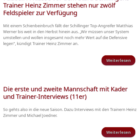
Trainer Heinz Zimmer stehen nur zwölf
Feldspieler zur Verfügung
Mit einem Schienbeinbruch fällt der Schillinger Top-Angreifer Matthias
Werner bis weit in den Herbst hinein aus. „Wir müssen unser System
umstellen und wollen insgesamt noch mehr Wert auf die Defensive
legen“, kündigt Trainer Heinz Zimmer an.
Weiterlesen
Fu
Kl
dem
Schi
Die erste und zweite Mannschaft mit Kader
und Trainer-Interviews (11er)
ste
So gehts also in die neue Saison. Dazu Interviews mit den Trainern Heinz
Zimmer und Michael Joedner.
Fel
Ve
Weiterlesen
ü
er