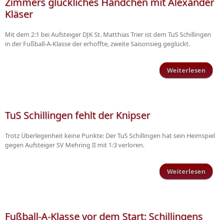
Zimmers glückliches Händchen mit Alexander
Kläser
Mit dem 2:1 bei Aufsteiger DJK St. Matthias Trier ist dem TuS Schillingen
in der Fußball-A-Klasse der erhoffte, zweite Saisonsieg geglückt.
Weiterlesen
über
Ho
TuS Schillingen fehlt der Knipser
Sc
Trotz Überlegenheit keine Punkte: Der TuS Schillingen hat sein Heimspiel
w
gegen Aufsteiger SV Mehring II mit 1:3 verloren.
Ausw
-
gl
Weiterlesen
üb
H
Schi
fe
A
K
Fußball-A-Klasse vor dem Start: Schillingens