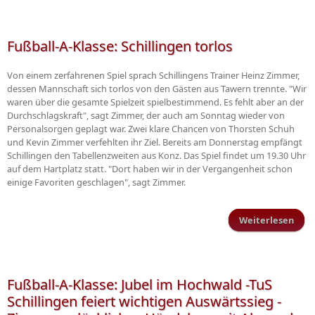
Klas
Schi
Fußball-A-Klasse: Schillingen torlos
ge
Von einem zerfahrenen Spiel sprach Schillingens Trainer Heinz Zimmer,
Eng
dessen Mannschaft sich torlos von den Gästen aus Tawern trennte. "Wir
Wo
waren über die gesamte Spielzeit spielbestimmend. Es fehlt aber an der
5
Durchschlagskraft", sagt Zimmer, der auch am Sonntag wieder von
Personalsorgen geplagt war. Zwei klare Chancen von Thorsten Schuh
und Kevin Zimmer verfehlten ihr Ziel. Bereits am Donnerstag empfängt
Schillingen den Tabellenzweiten aus Konz. Das Spiel findet um 19.30 Uhr
auf dem Hartplatz statt. "Dort haben wir in der Vergangenheit schon
einige Favoriten geschlagen", sagt Zimmer.
Weiterlesen
Fuß
Schi
Fußball-A-Klasse: Jubel im Hochwald -TuS
Schillingen feiert wichtigen Auswärtssieg -