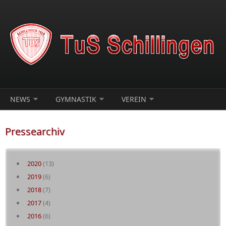
Direkt zum Inhalt
NEWS
GYMNASTIK
VEREIN
Pressearchiv
2020
(13)
2019
(6)
2018
(7)
2017
(4)
2016
(6)