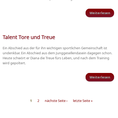
Weiterlesen
Verl
0:1
(Woc
Talent Tore und Treue
Ein Abschied aus der für ihn wichtigen sportlichen Gemeinschaft ist
undenkbar. Ein Abschied aus dem Junggesellendasein dagegen schon.
Heute schwört er Diana die Treue fürs Leben, und nach dem Training
wird gepoltert.
Weiterlesen
üb
Tale
To
u
Tre
1
2
nächste Seite ›
letzte Seite »
Seiten