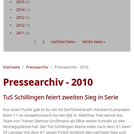
2015
(6)
2014
(1)
2013
(6)
2012
(3)
2011
(6)
Seiten
1
2
nächste Seite ›
letzte Seite »
Startseite
/
Pressearchiv
/
Pressearchiv - 2010
Pressearchiv - 2010
TuS Schillingen feiert zweiten Sieg in Serie
Nur einen Punkt gab es für die SG Zerf/Greimerath /Hentern/Lampaden
beim 1:1 im Auswärtsmatch bei der DJK St. Matthias Trier, womit das
Team von Trainer Dietmar Großmann als Elfter weiter Kontakt zu den
Abstiegsplätzen hat. Der TuS Schillingen feierte indes nach dem 3:1 beim
SV Langsur mit dem 4:1 gegen Pölich-Schleich den nächsten Sieg und