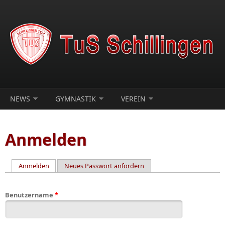
Direkt zum Inhalt
NEWS
GYMNASTIK
VEREIN
Anmelden
Anmelden
(aktiver Reiter)
Neues Passwort anfordern
Haupt-Reiter
Benutzername
*