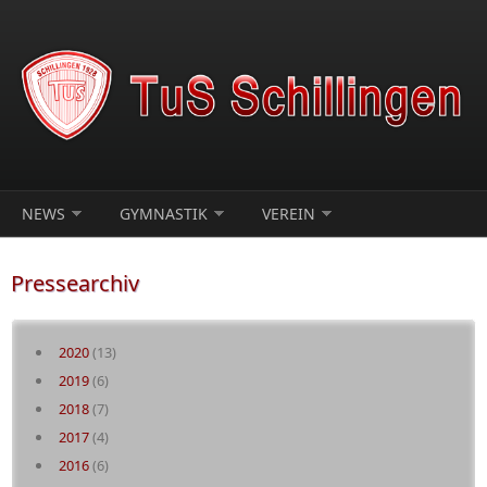
Direkt zum Inhalt
NEWS
GYMNASTIK
VEREIN
Pressearchiv
2020
(13)
2019
(6)
2018
(7)
2017
(4)
2016
(6)