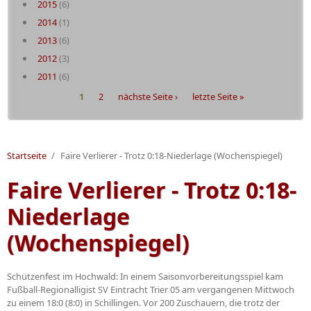
2015
(6)
2014
(1)
2013
(6)
2012
(3)
2011
(6)
Seiten
1
2
nächste Seite ›
letzte Seite »
Startseite
/
Faire Verlierer - Trotz 0:18-Niederlage (Wochenspiegel)
Faire Verlierer - Trotz 0:18-
Niederlage
(Wochenspiegel)
Schützenfest im Hochwald: In einem Saisonvorbereitungsspiel kam
Fußball-Regionalligist SV Eintracht Trier 05 am vergangenen Mittwoch
zu einem 18:0 (8:0) in Schillingen. Vor 200 Zuschauern, die trotz der