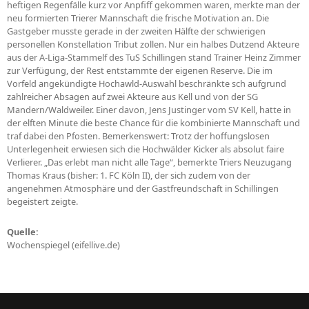
heftigen Regenfälle kurz vor Anpfiff gekommen waren, merkte man der
neu formierten Trierer Mannschaft die frische Motivation an. Die
Gastgeber musste gerade in der zweiten Hälfte der schwierigen
personellen Konstellation Tribut zollen. Nur ein halbes Dutzend Akteure
aus der A-Liga-Stammelf des TuS Schillingen stand Trainer Heinz Zimmer
zur Verfügung, der Rest entstammte der eigenen Reserve. Die im
Vorfeld angekündigte Hochawld-Auswahl beschränkte sch aufgrund
zahlreicher Absagen auf zwei Akteure aus Kell und von der SG
Mandern/Waldweiler. Einer davon, Jens Justinger vom SV Kell, hatte in
der elften Minute die beste Chance für die kombinierte Mannschaft und
traf dabei den Pfosten. Bemerkenswert: Trotz der hoffungslosen
Unterlegenheit erwiesen sich die Hochwälder Kicker als absolut faire
Verlierer. „Das erlebt man nicht alle Tage“, bemerkte Triers Neuzugang
Thomas Kraus (bisher: 1. FC Köln II), der sich zudem von der
angenehmen Atmosphäre und der Gastfreundschaft in Schillingen
begeistert zeigte.
Quelle:
Wochenspiegel (eifellive.de)