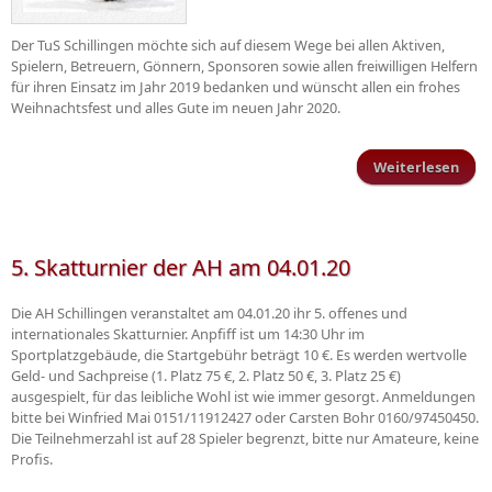
Der TuS Schillingen möchte sich auf diesem Wege bei allen Aktiven,
Spielern, Betreuern, Gönnern, Sponsoren sowie allen freiwilligen Helfern
für ihren Einsatz im Jahr 2019 bedanken und wünscht allen ein frohes
Weihnachtsfest und alles Gute im neuen Jahr 2020.
Weiterlesen
üb
Wei
u
5. Skatturnier der AH am 04.01.20
Die AH Schillingen veranstaltet am 04.01.20 ihr 5. offenes und
internationales Skatturnier. Anpfiff ist um 14:30 Uhr im
Sportplatzgebäude, die Startgebühr beträgt 10 €. Es werden wertvolle
Geld- und Sachpreise (1. Platz 75 €, 2. Platz 50 €, 3. Platz 25 €)
ausgespielt, für das leibliche Wohl ist wie immer gesorgt. Anmeldungen
bitte bei Winfried Mai 0151/11912427 oder Carsten Bohr 0160/97450450.
Die Teilnehmerzahl ist auf 28 Spieler begrenzt, bitte nur Amateure, keine
Profis.