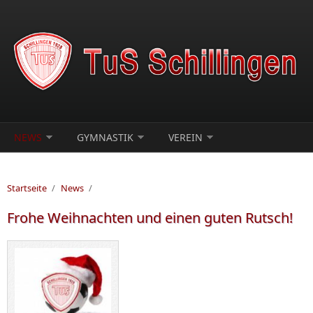
Direkt zum Inhalt
NEWS
GYMNASTIK
VEREIN
Startseite
/
News
/
Frohe Weihnachten und einen guten Rutsch!