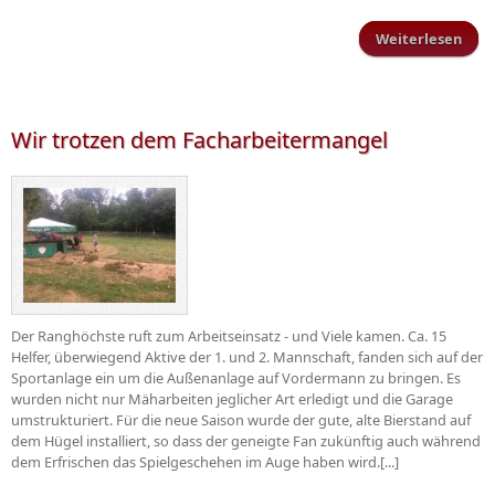
Weiterlesen
üb
Schi
g
ers
Pok
Wir trotzen dem Facharbeitermangel
ne
Saa
Der Ranghöchste ruft zum Arbeitseinsatz - und Viele kamen. Ca. 15
Helfer, überwiegend Aktive der 1. und 2. Mannschaft, fanden sich auf der
Sportanlage ein um die Außenanlage auf Vordermann zu bringen. Es
wurden nicht nur Mäharbeiten jeglicher Art erledigt und die Garage
umstrukturiert. Für die neue Saison wurde der gute, alte Bierstand auf
dem Hügel installiert, so dass der geneigte Fan zukünftig auch während
dem Erfrischen das Spielgeschehen im Auge haben wird.[...]