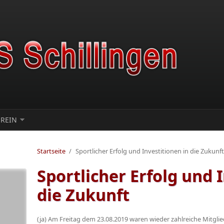
EREIN
Startseite
/
Sportlicher Erfolg und Investitionen in die Zukunft
Sportlicher Erfolg und 
die Zukunft
(ja) Am Freitag dem 23.08.2019 waren wieder zahlreiche Mitglie