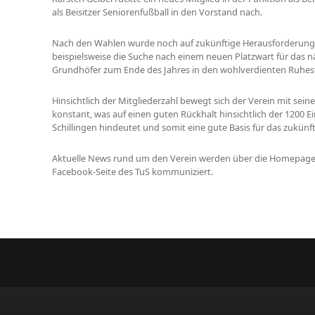
als Beisitzer Seniorenfußball in den Vorstand nach.
Nach den Wahlen wurde noch auf zukünftige Herausforderun
beispielsweise die Suche nach einem neuen Platzwart für das näc
Grundhöfer zum Ende des Jahres in den wohlverdienten Ruhes
Hinsichtlich der Mitgliederzahl bewegt sich der Verein mit sein
konstant, was auf einen guten Rückhalt hinsichtlich der 1200
Schillingen hindeutet und somit eine gute Basis für das zukünf
Aktuelle News rund um den Verein werden über die Homepag
Facebook-Seite des TuS kommuniziert.