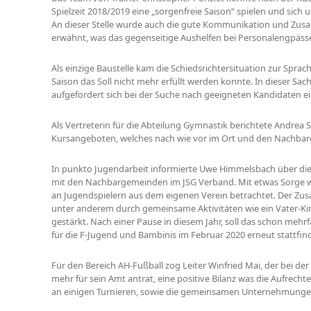
Spielzeit 2018/2019 eine „sorgenfreie Saison“ spielen und sich u
An dieser Stelle wurde auch die gute Kommunikation und Zu
erwähnt, was das gegenseitige Aushelfen bei Personalengpässen
Als einzige Baustelle kam die Schiedsrichtersituation zur Sprach
Saison das Soll nicht mehr erfüllt werden konnte. In dieser Sa
aufgefordert sich bei der Suche nach geeigneten Kandidaten e
Als Vertreterin für die Abteilung Gymnastik berichtete Andre
Kursangeboten, welches nach wie vor im Ort und den Nachbar
In punkto Jugendarbeit informierte Uwe Himmelsbach über die
mit den Nachbargemeinden im JSG Verband. Mit etwas Sorge wu
an Jugendspielern aus dem eigenen Verein betrachtet. Der Z
unter anderem durch gemeinsame Aktivitäten wie ein Vater-Kin
gestärkt. Nach einer Pause in diesem Jahr, soll das schon meh
für die F-Jugend und Bambinis im Februar 2020 erneut stattfin
Für den Bereich AH-Fußball zog Leiter Winfried Mai, der bei d
mehr für sein Amt antrat, eine positive Bilanz was die Aufrecht
an einigen Turnieren, sowie die gemeinsamen Unternehmungen 