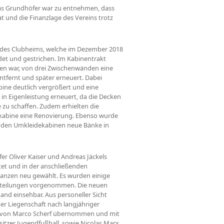
s Grundhöfer war zu entnehmen, dass
at und die Finanzlage des Vereins trotz
g des Clubheims, welche im Dezember 2018
et und gestrichen. Im Kabinentrakt
en war, von drei Zwischenwänden eine
entfernt und später erneuert. Dabei
bine deutlich vergrößert und eine
in Eigenleistung erneuert, da die Decken
zu schaffen. Zudem erhielten die
rkabine eine Renovierung. Ebenso wurde
n den Umkleidekabinen neue Bänke in
r Oliver Kaiser und Andreas Jäckels
et und in der anschließenden
anzen neu gewählt. Es wurden einige
erteilungen vorgenommen. Die neuen
nd einsehbar. Aus personeller Sicht
gter Liegenschaft nach langjähriger
rt von Marco Scherf übernommen und mit
isitzer Jugendfußball, sowie Nicolas Marx