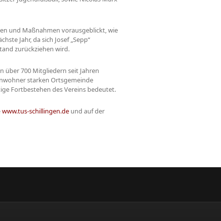
gen und Maßnahmen vorausgeblickt, wie
hste Jahr, da sich Josef „Sepp“
tand zurückziehen wird.
en über 700 Mitgliedern seit Jahren
 Einwohner starken Ortsgemeinde
tige Fortbestehen des Vereins bedeutet.
e
www.tus-schillingen.de
und auf der