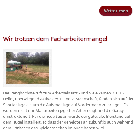
Weiterlesen
üb
Schi
g
ers
Pok
Wir trotzen dem Facharbeitermangel
ne
Saa
Der Ranghöchste ruft zum Arbeitseinsatz - und Viele kamen. Ca. 15
Helfer, überwiegend Aktive der 1. und 2. Mannschaft, fanden sich auf der
Sportanlage ein um die Außenanlage auf Vordermann zu bringen. Es
wurden nicht nur Mäharbeiten jeglicher Art erledigt und die Garage
umstrukturiert. Für die neue Saison wurde der gute, alte Bierstand auf
dem Hügel installiert, so dass der geneigte Fan zukünftig auch während
dem Erfrischen das Spielgeschehen im Auge haben wird.[...]