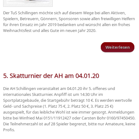
Der TuS Schillingen möchte sich auf diesem Wege bei allen Aktiven,
Spielern, Betreuern, Gönnern, Sponsoren sowie allen freiwilligen Helfern
für ihren Einsatz im Jahr 2019 bedanken und wünscht allen ein frohes
Weihnachtsfest und alles Gute im neuen Jahr 2020.
Weiterlesen
üb
Wei
u
5. Skatturnier der AH am 04.01.20
Die AH Schillingen veranstaltet am 04.01.20 ihr 5. offenes und
internationales Skatturnier. Anpfiff ist um 14:30 Uhr im
Sportplatzgebäude, die Startgebühr beträgt 10 €. Es werden wertvolle
Geld- und Sachpreise (1. Platz 75 €, 2. Platz 50 €, 3. Platz 25 €)
ausgespielt, für das leibliche Wohl ist wie immer gesorgt. Anmeldungen
bitte bei Winfried Mai 0151/11912427 oder Carsten Bohr 0160/97450450.
Die Teilnehmerzahl ist auf 28 Spieler begrenzt, bitte nur Amateure, keine
Profis.