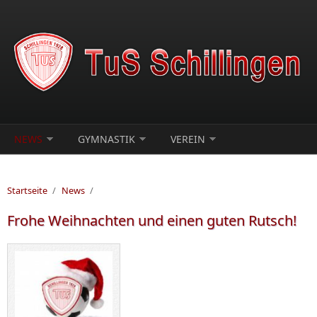
Direkt zum Inhalt
NEWS
GYMNASTIK
VEREIN
Startseite
/
News
/
Frohe Weihnachten und einen guten Rutsch!