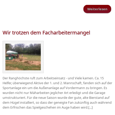
Weiterlesen
üb
Schi
g
ers
Pok
Wir trotzen dem Facharbeitermangel
ne
Saa
Der Ranghöchste ruft zum Arbeitseinsatz - und Viele kamen. Ca. 15
Helfer, überwiegend Aktive der 1. und 2. Mannschaft, fanden sich auf der
Sportanlage ein um die Außenanlage auf Vordermann zu bringen. Es
wurden nicht nur Mäharbeiten jeglicher Art erledigt und die Garage
umstrukturiert. Für die neue Saison wurde der gute, alte Bierstand auf
dem Hügel installiert, so dass der geneigte Fan zukünftig auch während
dem Erfrischen das Spielgeschehen im Auge haben wird.[...]