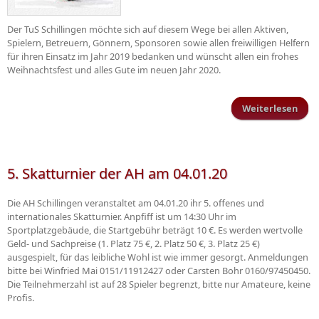
Der TuS Schillingen möchte sich auf diesem Wege bei allen Aktiven,
Spielern, Betreuern, Gönnern, Sponsoren sowie allen freiwilligen Helfern
für ihren Einsatz im Jahr 2019 bedanken und wünscht allen ein frohes
Weihnachtsfest und alles Gute im neuen Jahr 2020.
Weiterlesen
üb
Wei
u
5. Skatturnier der AH am 04.01.20
Die AH Schillingen veranstaltet am 04.01.20 ihr 5. offenes und
internationales Skatturnier. Anpfiff ist um 14:30 Uhr im
Sportplatzgebäude, die Startgebühr beträgt 10 €. Es werden wertvolle
Geld- und Sachpreise (1. Platz 75 €, 2. Platz 50 €, 3. Platz 25 €)
ausgespielt, für das leibliche Wohl ist wie immer gesorgt. Anmeldungen
bitte bei Winfried Mai 0151/11912427 oder Carsten Bohr 0160/97450450.
Die Teilnehmerzahl ist auf 28 Spieler begrenzt, bitte nur Amateure, keine
Profis.