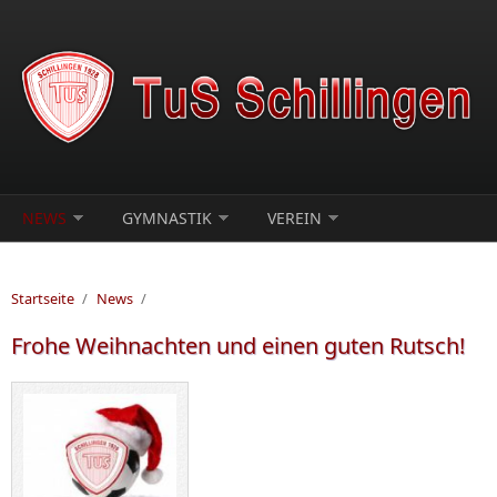
Direkt zum Inhalt
NEWS
GYMNASTIK
VEREIN
Startseite
/
News
/
Frohe Weihnachten und einen guten Rutsch!