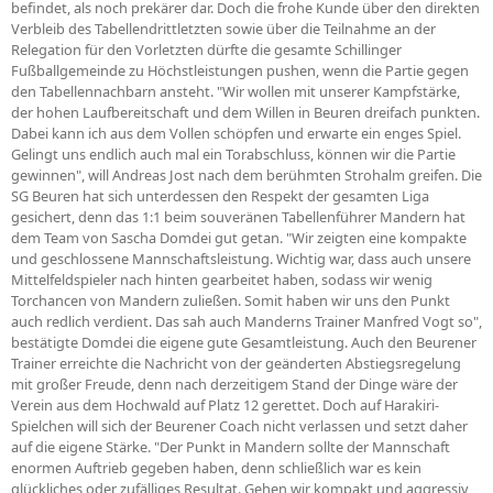
befindet, als noch prekärer dar. Doch die frohe Kunde über den direkten
Verbleib des Tabellendrittletzten sowie über die Teilnahme an der
Relegation für den Vorletzten dürfte die gesamte Schillinger
Fußballgemeinde zu Höchstleistungen pushen, wenn die Partie gegen
den Tabellennachbarn ansteht. "Wir wollen mit unserer Kampfstärke,
der hohen Laufbereitschaft und dem Willen in Beuren dreifach punkten.
Dabei kann ich aus dem Vollen schöpfen und erwarte ein enges Spiel.
Gelingt uns endlich auch mal ein Torabschluss, können wir die Partie
gewinnen", will Andreas Jost nach dem berühmten Strohalm greifen. Die
SG Beuren hat sich unterdessen den Respekt der gesamten Liga
gesichert, denn das 1:1 beim souveränen Tabellenführer Mandern hat
dem Team von Sascha Domdei gut getan. "Wir zeigten eine kompakte
und geschlossene Mannschaftsleistung. Wichtig war, dass auch unsere
Mittelfeldspieler nach hinten gearbeitet haben, sodass wir wenig
Torchancen von Mandern zuließen. Somit haben wir uns den Punkt
auch redlich verdient. Das sah auch Manderns Trainer Manfred Vogt so",
bestätigte Domdei die eigene gute Gesamtleistung. Auch den Beurener
Trainer erreichte die Nachricht von der geänderten Abstiegsregelung
mit großer Freude, denn nach derzeitigem Stand der Dinge wäre der
Verein aus dem Hochwald auf Platz 12 gerettet. Doch auf Harakiri-
Spielchen will sich der Beurener Coach nicht verlassen und setzt daher
auf die eigene Stärke. "Der Punkt in Mandern sollte der Mannschaft
enormen Auftrieb gegeben haben, denn schließlich war es kein
glückliches oder zufälliges Resultat. Gehen wir kompakt und aggressiv