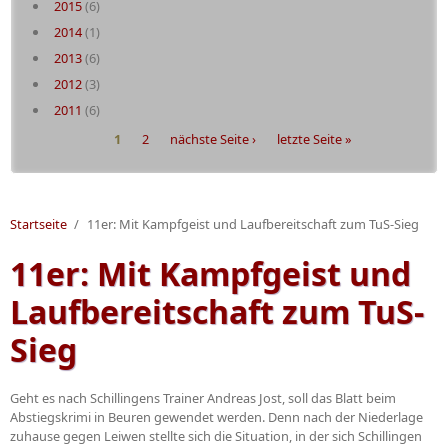
2015
(6)
2014
(1)
2013
(6)
2012
(3)
2011
(6)
Seiten
1
2
nächste Seite ›
letzte Seite »
Startseite
/
11er: Mit Kampfgeist und Laufbereitschaft zum TuS-Sieg
11er: Mit Kampfgeist und
Laufbereitschaft zum TuS-
Sieg
Geht es nach Schillingens Trainer Andreas Jost, soll das Blatt beim
Abstiegskrimi in Beuren gewendet werden. Denn nach der Niederlage
zuhause gegen Leiwen stellte sich die Situation, in der sich Schillingen