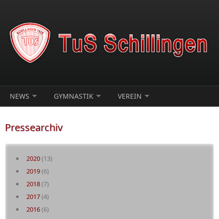
Direkt zum Inhalt
NEWS
GYMNASTIK
VEREIN
Pressearchiv
2020
(13)
2019
(6)
2018
(7)
2017
(4)
2016
(6)