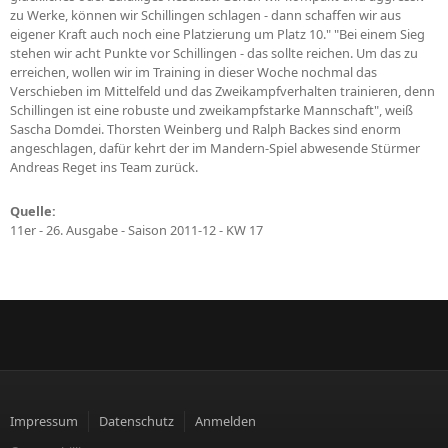
zu Werke, können wir Schillingen schlagen - dann schaffen wir aus
eigener Kraft auch noch eine Platzierung um Platz 10." "Bei einem Sieg
stehen wir acht Punkte vor Schillingen - das sollte reichen. Um das zu
erreichen, wollen wir im Training in dieser Woche nochmal das
Verschieben im Mittelfeld und das Zweikampfverhalten trainieren, denn
Schillingen ist eine robuste und zweikampfstarke Mannschaft", weiß
Sascha Domdei. Thorsten Weinberg und Ralph Backes sind enorm
angeschlagen, dafür kehrt der im Mandern-Spiel abwesende Stürmer
Andreas Reget ins Team zurück.
Quelle:
11er - 26. Ausgabe - Saison 2011-12 - KW 17
Impressum
Datenschutz
Anmelden