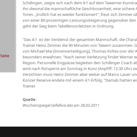
Schillingen, zeigte sich nach dem 4:1 auf dem Tawerner Kunstr
ihn diesmal die mannschaftliche Geschlossenheit, eine sichere 
Toren. „Endlich hat es wieder funktioniert“, freut sich Zimmer ü
von einer 80-prozentigen Leistungssteigerung gegenüber de
geht der Sieg beim Tabellenvorletzten in Ordnung.
"Das 4:1 ist der Verdienst der gesamten Mannschaft, die Charak
Trainer Heinz Zimmer die 90 Minuten von Tawern zusammen. Gle
von Michael Mai (Innenverteidigung), Thomas Koltes (vor der
 Seite
besonders erwähnen. "Nach seiner Verletzung findet Werner 
Region. Personelle Engpässe begleiten den Schillinger Coach 
wird nach Rotsperre am Sonntag in Konz (Anpfiff: 12.30 Uhr) z
Verzichten muss Heinz Zimmer aber weiter auf Marco Lauer und
Konzer Reserve endete mit einem 4:1-Erfolg. "Damals hatten wir
Trainer.
Quelle:
Wochenspiegel (eifellive.de) am 28.03.2011