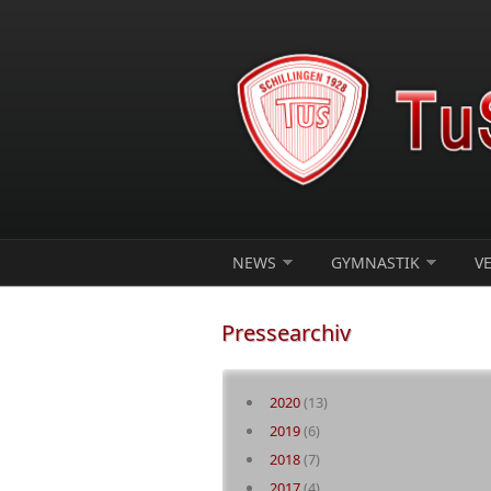
Direkt zum Inhalt
NEWS
GYMNASTIK
V
Pressearchiv
2020
(13)
2019
(6)
2018
(7)
2017
(4)