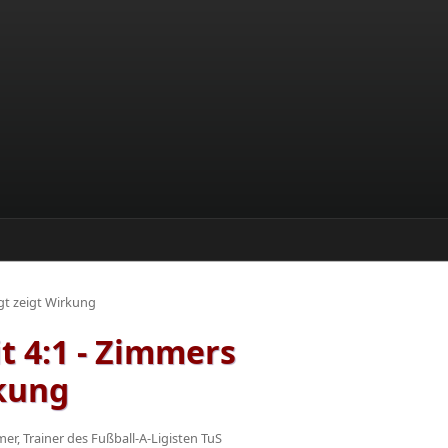
igt zeigt Wirkung
it 4:1 - Zimmers
rkung
er, Trainer des Fußball-A-Ligisten TuS