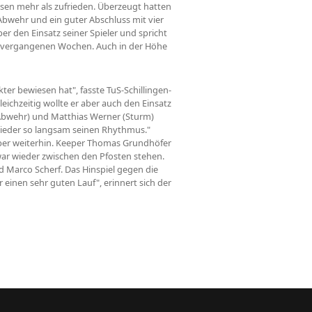
asen mehr als zufrieden. Überzeugt hatten
Abwehr und ein guter Abschluss mit vier
ber den Einsatz seiner Spieler und spricht
n vergangenen Wochen. Auch in der Höhe
ter bewiesen hat", fasste TuS-Schillingen-
ichzeitig wollte er aber auch den Einsatz
 Abwehr) und Matthias Werner (Sturm)
wieder so langsam seinen Rhythmus."
aber weiterhin. Keeper Thomas Grundhöfer
war wieder zwischen den Pfosten stehen.
 Marco Scherf. Das Hinspiel gegen die
 einen sehr guten Lauf", erinnert sich der