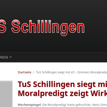
EREIN
Startseite
/
TuS Schillingen siegt mit 4:1 - Zimmers Moralpred
TuS Schillingen siegt m
Moralpredigt zeigt Wi
Wochenspiegel
: Die Moralpredigt hatte gefruchtet. Heinz Zimm