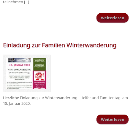
teilnehmen [...]
Weiterlesen
Tur
Woc
1
Jan
Einladung zur Familien Winterwanderung
Herzliche Einladung zur Winterwanderung - Helfer und Familientag am
18. Januar 2020.
Weiterlesen
ü
Win