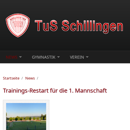
Direkt zum Inhalt
NEWS
GYMNASTIK
VEREIN
Startseite
/
News
/
Trainings-Restart für die 1. Mannschaft