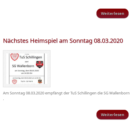
Weiterlesen
be
Schi
Nächstes Heimspiel am Sonntag 08.03.2020
Am Sonntag 08.03.2020 empfängt der TuS Schillingen die SG Wallenborn
.
Weiterlesen
Näc
Heim