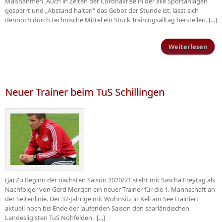
Maßnahmen. Auch in Zeiten der Coronakrise in der alle Sportanlagen
gesperrt und „Abstand halten“ das Gebot der Stunde ist, lässt sich
dennoch durch technische Mittel ein Stück Trainingsalltag herstellen. [...]
Weiterlesen
ü
b
C
Neuer Trainer beim TuS Schillingen
Schi
se
T
(ja) Zu Beginn der nächsten Saison 2020/21 steht mit Sascha Freytag als
Nachfolger von Gerd Morgen ein neuer Trainer für die 1. Mannschaft an
der Seitenlinie. Der 37-Jährige mit Wohnsitz in Kell am See trainiert
aktuell noch bis Ende der laufenden Saison den saarländischen
Landesligisten TuS Nohfelden. [...]