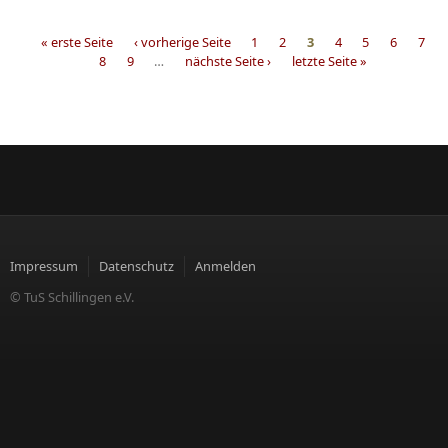
« erste Seite
‹ vorherige Seite
1
2
3
4
5
6
7
8
9
…
nächste Seite ›
letzte Seite »
Seiten
Impressum
Datenschutz
Anmelden
© TuS Schillingen e.V.