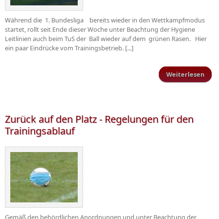
Während die 1. Bundesliga bereits wieder in den Wettkampfmodus
startet, rollt seit Ende dieser Woche unter Beachtung der Hygiene
Leitlinien auch beim TuS der Ball wieder auf dem grünen Rasen. Hier
ein paar Eindrücke vom Trainingsbetrieb. [...]
Weiterlesen
Tr
Res
Man
Zurück auf den Platz - Regelungen für den
Trainingsablauf
Gemäß den behördlichen Anordnungen und unter Beachtung der