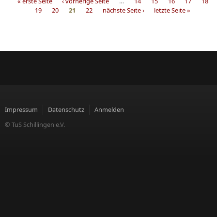
« erste Seite
‹ vorherige Seite
…
14
15
16
17
18
19
20
21
22
nächste Seite ›
letzte Seite »
Seiten
Impressum
Datenschutz
Anmelden
© TuS Schillingen e.V.