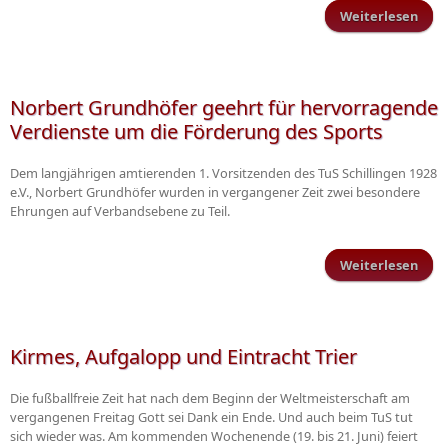
Weiterlesen
Regi
SV 
ga
Norbert Grundhöfer geehrt für hervorragende
14.
Verdienste um die Förderung des Sports
S
Dem langjährigen amtierenden 1. Vorsitzenden des TuS Schillingen 1928
e.V., Norbert Grundhöfer wurden in vergangener Zeit zwei besondere
Ehrungen auf Verbandsebene zu Teil.
Weiterlesen
üb
herv
Ver
Kirmes, Aufgalopp und Eintracht Trier
die
Die fußballfreie Zeit hat nach dem Beginn der Weltmeisterschaft am
vergangenen Freitag Gott sei Dank ein Ende. Und auch beim TuS tut
sich wieder was. Am kommenden Wochenende (19. bis 21. Juni) feiert