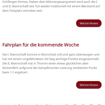
Schillingen Kirmes. Neben dem Männergesangverein wird auch die I.
und II. Mannschaft des TuS wieder traditionell mit einem Bierstand auf
dem Festplatz vertreten sein.
Weiterlesen
K
Aufg
Ein
Fahrplan für die kommende Woche
Die I. Mannschaft konnte in Morscheid voll und ganz überzeugen und
hat mit einem ungefährdeten 3:0 Sieg wichtige Punkte eingesammelt.
Die II. Mannschaft hat in Thomm einen etwas glücklichen aber
letztendlich aufgrund der kämpferischen Leistung verdienten Punkt
beim 1:1 ergattert.
Weiterlesen
F
kom