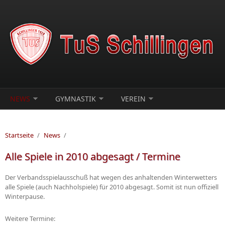
Direkt zum Inhalt
NEWS
GYMNASTIK
VEREIN
Startseite
/
News
/
Alle Spiele in 2010 abgesagt / Termine
Der Verbandsspielausschuß hat wegen des anhaltenden Winterwetters
alle Spiele (auch Nachholspiele) für 2010 abgesagt. Somit ist nun offiziell
Winterpause.
Weitere Termine: