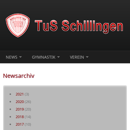
Direkt zum Inhalt
NEWS
GYMNASTIK
VEREIN
Newsarchiv
2021
(3)
2020
(26)
2019
(20)
2018
(14)
2017
(10)