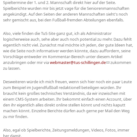
Spieltermine der 1. und 2. Mannschaft direkt hier auf der Seite.
Spielberichte wurden mir bis jetzt vage für die Seniorenmannschaften
angekündigt. Auf den Seiten der anderen Mannschaften sieht's noch
sehr gemischt aus, bei den Fußball-fremden Abteilungen ebenfalls.
Also, viele finden die TuS-Site ganz gut, ich als Administrator
logischerweise auch, sehe aber auch noch potential zu mehr. Dazu fehlt
eigentlich nicht viel. Zunächst mal möchte ich jeden, der gute Ideen hat,
wie die Seite noch informativer werden könnte, dazu auffordern, seine
Vorschläge entweder im Kommentar-Bereich unter diesem Artikel
anzubringen oder mir via
webmaster@tus-schillingen.de
(Link sendet E-
zukommen
zu lassen.
Mail)
Desweiteren würde ich mich freuen, wenn sich hier noch ein paar Leute
zum Beispiel im Jugendfußball redaktionell beteiligen würden. Ihr
braucht kein großes technisches Verständnis, da wir inzwischen mit
einem CMS-System arbeiten. Ihr bekommt einfach einen Account, über
den ihr eigentlich alles direkt online stellen könnt und nichts kaputt
machen könnt. Einzelne Berichte dürfen auch gerne per Mail den Weg
zu mir finden.
Also, egal ob Spielberichte, Zeitungsmeldungen, Videos, Fotos, immer
her damit.