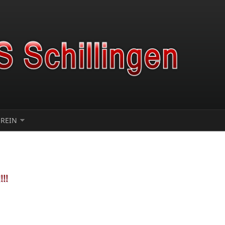
EREIN
!!