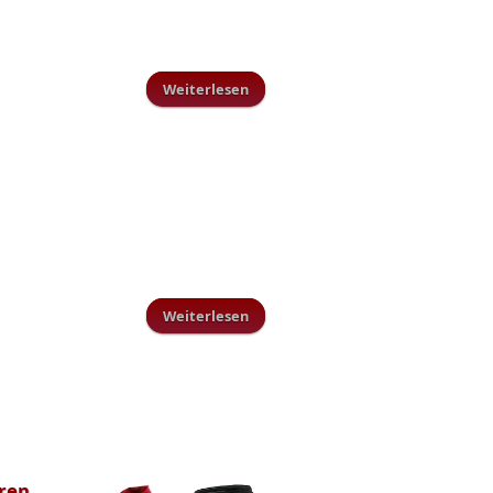
Weiterlesen
über Ferienspaß beim TuS
Schillingen
Weiterlesen
über C-Jugend gewinnt den
Kreispokal
eren