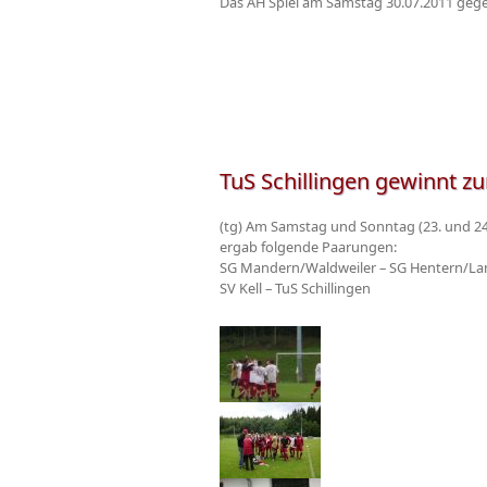
Das AH Spiel am Samstag 30.07.2011 gege
TuS Schillingen gewinnt zu
(tg) Am Samstag und Sonntag (23. und 24.
ergab folgende Paarungen:
SG Mandern/Waldweiler – SG Hentern/L
SV Kell – TuS Schillingen