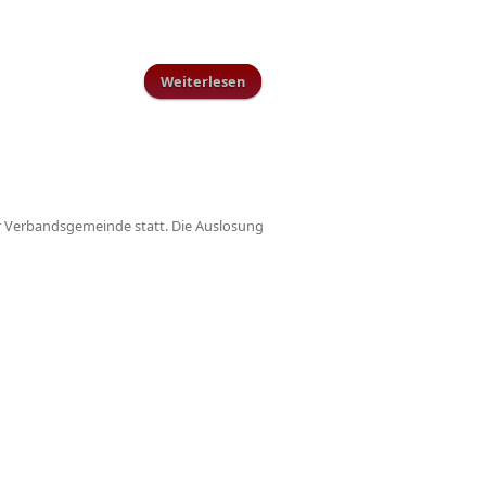
Weiterlesen
über Spielverlegung AH Spiel
gegen Zerf/Greimerrath
er Verbandsgemeinde statt. Die Auslosung