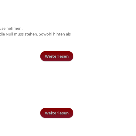
ause nehmen.
die Null muss stehen. Sowohl hinten als
Weiterlesen
über AH gewinnt den VG-Pokal !!!!
Weiterlesen
über Ah Schillingen