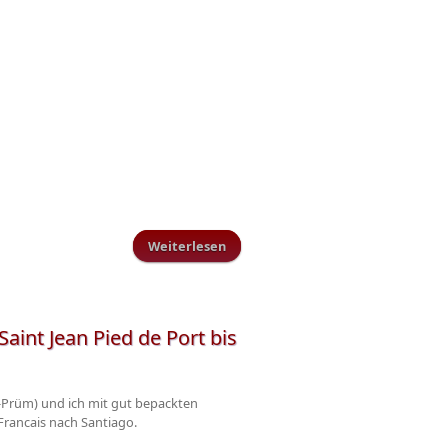
Weiterlesen
über TuS Schillingen gewinnt zum
3. Mal in Folge den VG-Pokal
int Jean Pied de Port bis
-Prüm) und ich mit gut bepackten
Francais nach Santiago.