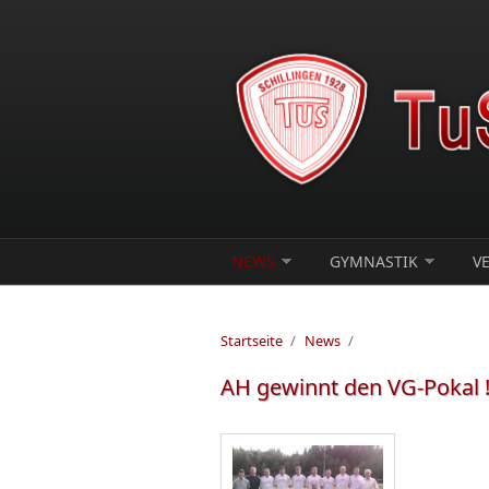
Direkt zum Inhalt
NEWS
GYMNASTIK
V
Startseite
/
News
/
AH gewinnt den VG-Pokal !!