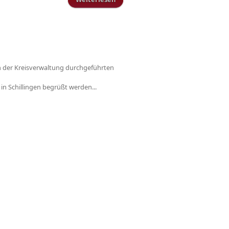
Santiago de Compostella -mit dem
Fahrrad von Saint Jean Pied de
Port bis Finesterre-
von der Kreisverwaltung durchgeführten
n Schillingen begrüßt werden...