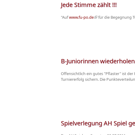
Jede Stimme zählt !!!
"Auf
www.fu-po.de
(Link ist extern)
für die Begegnung T
B-Juniorinnen wiederholen
Offensichtlich ein gutes "Pflaster" ist d
Turniererfolg sichern. Die Punkteverteil
Spielverlegung AH Spiel g