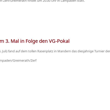
n Zerf/Greimerath findet um 20.00 Uhr in Lampaden statt.
m 3. Mal in Folge den VG-Pokal
 Juli) fand auf dem tollen Rasenplatz in Mandern das diesjährige Turnier d
ampaden/Greimerath/Zerf