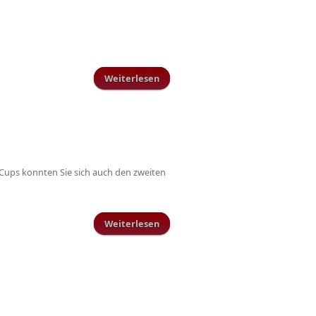
Weiterlesen
über Jede Stimme zählt !!!
s Cups konnten Sie sich auch den zweiten
Weiterlesen
über B-Juniorinnen wiederholen
Turniererfolg aus dem Vorjahr