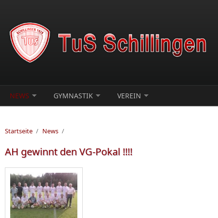
Direkt zum Inhalt
NEWS
GYMNASTIK
VEREIN
Startseite
/
News
/
AH gewinnt den VG-Pokal !!!!