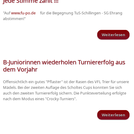
Jede Stimme zählt !!!
"Auf
www.fu-po.de
(Link ist extern)
für die Begegnung TuS-Schillingen - SG Ehrang
abstimmen!"
Weiterlesen
ü
J
Sti
zähl
B-Juniorinnen wiederholen Turniererfolg aus
dem Vorjahr
Offensichtlich ein gutes "Pflaster" ist der Rasen des VFL Trier für unsere
Mädels. Bei der zweiten Auflage des Scholtes Cups konnten Sie sich
auch den zweiten Turniererfolg sichern. Die Punkteverteilung erfolgte
nach dem Modus eines "Crocky-Turniers".
Weiterlesen
Ju
wie
Turn