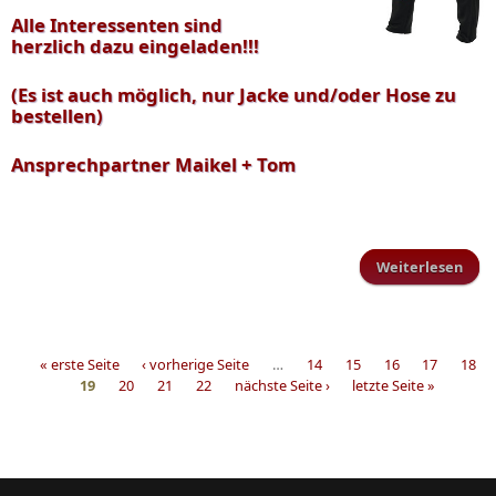
Alle Interessenten sind
herzlich dazu eingeladen!!!
(Es ist auch möglich, nur Jacke und/oder Hose zu
bestellen)
Ansprechpartner Maikel + Tom
Weiterlesen
Trai
« erste Seite
‹ vorherige Seite
…
14
15
16
17
18
19
20
21
22
nächste Seite ›
letzte Seite »
Seiten