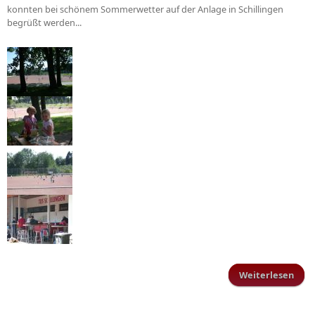
konnten bei schönem Sommerwetter auf der Anlage in Schillingen
Fin
begrüßt werden...
Weiterlesen
Feri
be
Schi