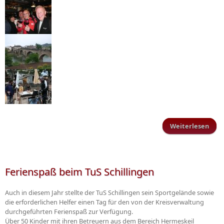
Weiterlesen
Jak
San
Ferienspaß beim TuS Schillingen
Comp
-
Auch in diesem Jahr stellte der TuS Schillingen sein Sportgelände sowie
Fah
die erforderlichen Helfer einen Tag für den von der Kreisverwaltung
Sa
durchgeführten Ferienspaß zur Verfügung.
Pied
Über 50 Kinder mit ihren Betreuern aus dem Bereich Hermeskeil