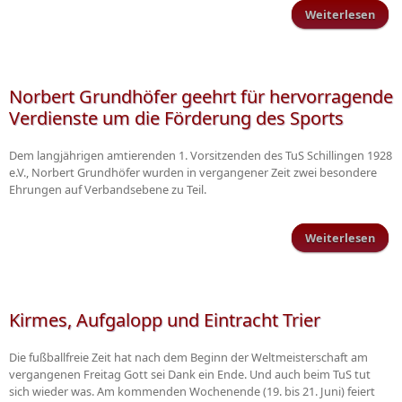
Weiterlesen
Regi
SV 
ga
Norbert Grundhöfer geehrt für hervorragende
14.
Verdienste um die Förderung des Sports
S
Dem langjährigen amtierenden 1. Vorsitzenden des TuS Schillingen 1928
e.V., Norbert Grundhöfer wurden in vergangener Zeit zwei besondere
Ehrungen auf Verbandsebene zu Teil.
Weiterlesen
üb
herv
Ver
Kirmes, Aufgalopp und Eintracht Trier
die
Die fußballfreie Zeit hat nach dem Beginn der Weltmeisterschaft am
vergangenen Freitag Gott sei Dank ein Ende. Und auch beim TuS tut
sich wieder was. Am kommenden Wochenende (19. bis 21. Juni) feiert