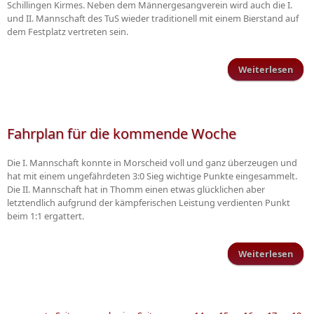
Schillingen Kirmes. Neben dem Männergesangverein wird auch die I.
und II. Mannschaft des TuS wieder traditionell mit einem Bierstand auf
dem Festplatz vertreten sein.
Weiterlesen
K
Aufg
Ein
Fahrplan für die kommende Woche
Die I. Mannschaft konnte in Morscheid voll und ganz überzeugen und
hat mit einem ungefährdeten 3:0 Sieg wichtige Punkte eingesammelt.
Die II. Mannschaft hat in Thomm einen etwas glücklichen aber
letztendlich aufgrund der kämpferischen Leistung verdienten Punkt
beim 1:1 ergattert.
Weiterlesen
F
kom