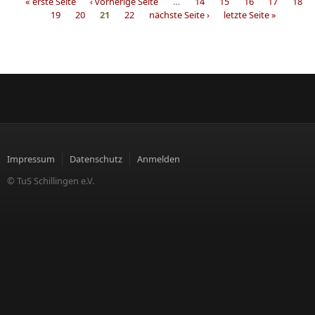
« erste Seite
‹ vorherige Seite
…
14
15
16
17
18
19
20
21
22
nächste Seite ›
letzte Seite »
Seiten
Impressum
Datenschutz
Anmelden
© TuS Schillingen e.V.