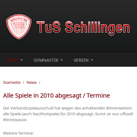
Direkt zum Inhalt
NEWS
GYMNASTIK
VEREIN
Startseite
/
News
/
Alle Spiele in 2010 abgesagt / Termine
Der Verbandsspielausschuß hat wegen des anhaltenden Winterwetters
alle Spiele (auch Nachholspiele) für 2010 abgesagt. Somit ist nun offiziell
Winterpause.
Weitere Termine: