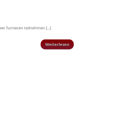
i Turnieren teilnehmen [...]
Weiterlesen
über Turniere am Wochenende
10./11./12. Januar 2020