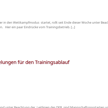
r in den Wettkampfmodus startet, rollt seit Ende dieser Woche unter Beac
 Hier ein paar Eindrücke vom Trainingsbetrieb. [...]
elungen für den Trainingsablauf
 unter Beachtung der Leitlinien des DFB sind Mannschaftssportarten unt