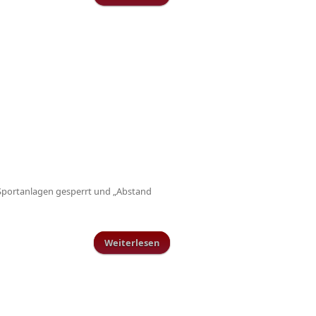
einen guten Zweck
 Sportanlagen gesperrt und „Abstand
Weiterlesen
über Fit bleiben trotz Corona: TuS
Schillingen setzt auf Online-
Training