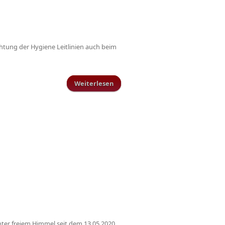
htung der Hygiene Leitlinien auch beim
Weiterlesen
über Trainings-Restart für die 1.
Mannschaft
er freiem Himmel seit dem 13.05.2020