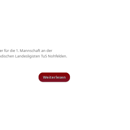
r für die 1. Mannschaft an der
ländischen Landesligisten TuS Nohfelden.
Weiterlesen
über Neuer Trainer beim TuS
Schillingen