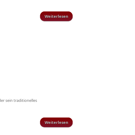
Weiterlesen
über Mit voller Kraft und
Konzentration durch die
Winterpause
r sein traditionelles
Weiterlesen
über Jugendhallenturnier 2020 am
25.01.2020 in Schillingen