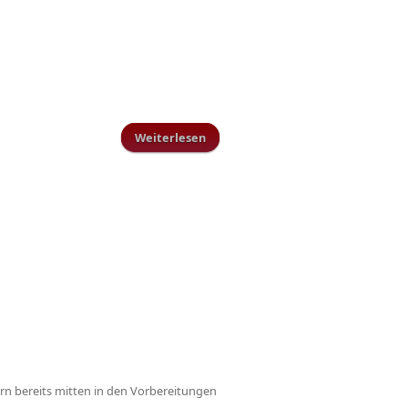
Weiterlesen
über Nächstes Heimspiel am
Sonntag 08.03.2020
dern bereits mitten in den Vorbereitungen