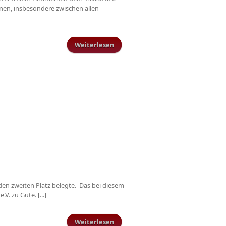
nen, insbesondere zwischen allen
Weiterlesen
über Zurück auf den Platz -
Regelungen für den
Trainingsablauf
en zweiten Platz belegte. Das bei diesem
. zu Gute. [...]
Weiterlesen
über TuS Schillingen spendet für