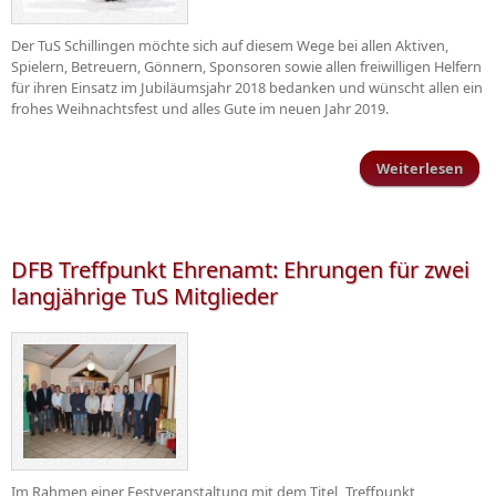
Der TuS Schillingen möchte sich auf diesem Wege bei allen Aktiven,
Spielern, Betreuern, Gönnern, Sponsoren sowie allen freiwilligen Helfern
für ihren Einsatz im Jubiläumsjahr 2018 bedanken und wünscht allen ein
frohes Weihnachtsfest und alles Gute im neuen Jahr 2019.
Weiterlesen
üb
Wei
u
DFB Treffpunkt Ehrenamt: Ehrungen für zwei
langjährige TuS Mitglieder
Im Rahmen einer Festveranstaltung mit dem Titel „Treffpunkt