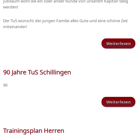
Jubiläum wohl die ein oder ander Runde von unserem Kapitän fällig
werden!
Der TuS wünscht der jungen Familie alles Gute und eine schöne Zeit
miteinander!
Weiterlesen
Neu
jüng
Mitg
90 Jahre TuS Schillingen
90
Weiterlesen
ü
Ja
Schi
Trainingsplan Herren