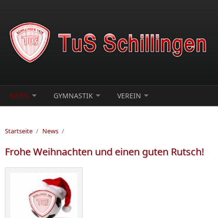
Direkt zum Inhalt
NEWS
GYMNASTIK
VEREIN
Startseite
/
News
/
Frohe Weihnachten und einen guten Rutsch!