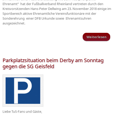
Ehrenamt“ hat der Fußballverband Rheinland vertreten durch den
Kreisvorsitzenden Hans-Peter Dellwing am 23. November 2018 einige im
Sportbereich aktive Ehrenamtliche Vereinsfunktionäre mit der
Sonderehrung einer DFB Urkunde sowie Ehrenamtsuhren
ausgezeichnet.
Weiterlesen
ü
Tre
Ehr
Eh
f
Parkplatzsituation beim Derby am Sonntag
lang
gegen die SG Geisfeld
Mit
Liebe TuS-Fans und Gäste,