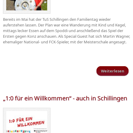
Bereits im Mai hat der TuS Schillingen den Familientag wieder
auferstehen lassen. Der Plan war eine Wanderung mit Kind und Kegel,
mittags lecker Essen auf dem Spoddi und anschließend das Spiel der
Ersten gegen Konz anschauen. Als Special Guest hat sich Martin Wagner,
ehemaliger National- und FCK-Spieler, mit der Meisterschale angesagt.
Weiterlesen
über
Fami
„1:0 für ein Willkommen“ - auch in Schillingen
Sch