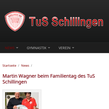
Direkt zum Inhalt
NEWS
GYMNASTIK
VEREIN
Startseite
/
News
/
Martin Wagner beim Familientag des TuS
Schillingen