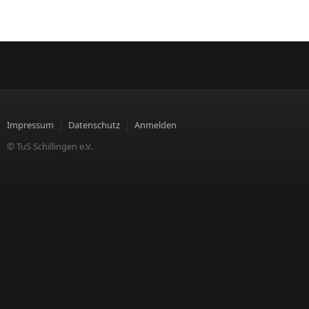
Impressum
Datenschutz
Anmelden
© TuS Schillingen e.V.