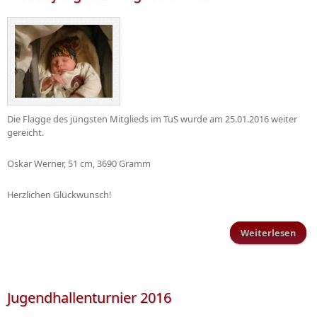
Die Flagge des jüngsten Mitglieds im TuS wurde am 25.01.2016 weiter
gereicht.
Oskar Werner, 51 cm, 3690 Gramm
Herzlichen Glückwunsch!
Weiterlesen
Ne
jüng
Mitg
im
Jugendhallenturnier 2016