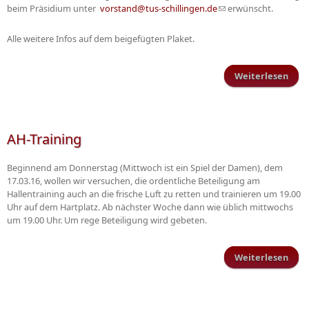
beim Präsidium unter
vorstand@tus-schillingen.de
(Link sendet E-Mail)
erwünscht.
Alle weitere Infos auf dem beigefügten Plaket.
Weiterlesen
Fami
Sch
AH-Training
Beginnend am Donnerstag (Mittwoch ist ein Spiel der Damen), dem
17.03.16, wollen wir versuchen, die ordentliche Beteiligung am
Hallentraining auch an die frische Luft zu retten und trainieren um 19.00
Uhr auf dem Hartplatz. Ab nächster Woche dann wie üblich mittwochs
um 19.00 Uhr. Um rege Beteiligung wird gebeten.
Weiterlesen
ü
Trai