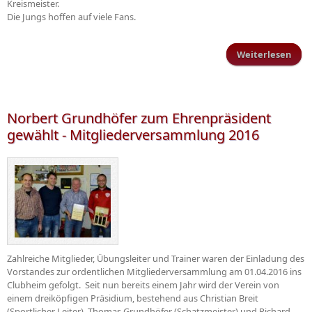
Kreismeister.
Die Jungs hoffen auf viele Fans.
Weiterlesen
Ents
d
Krei
Norbert Grundhöfer zum Ehrenpräsident
gewählt - Mitgliederversammlung 2016
Zahlreiche Mitglieder, Übungsleiter und Trainer waren der Einladung des
Vorstandes zur ordentlichen Mitgliederversammlung am 01.04.2016 ins
Clubheim gefolgt. Seit nun bereits einem Jahr wird der Verein von
einem dreiköpfigen Präsidium, bestehend aus Christian Breit
(Sportlicher Leiter), Thomas Grundhöfer (Schatzmeister) und Richard