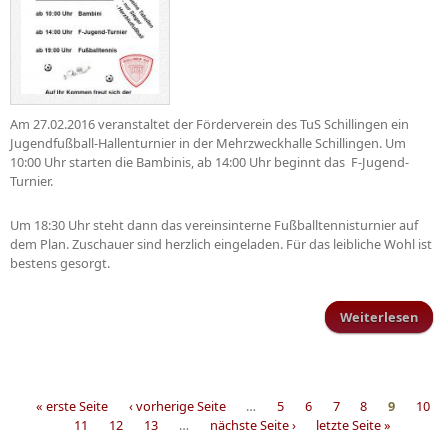
Am 27.02.2016 veranstaltet der Förderverein des TuS Schillingen ein
Jugendfußball-Hallenturnier in der Mehrzweckhalle Schillingen. Um
10:00 Uhr starten die Bambinis, ab 14:00 Uhr beginnt das F-Jugend-
Turnier.
Um 18:30 Uhr steht dann das vereinsinterne Fußballtennisturnier auf
dem Plan. Zuschauer sind herzlich eingeladen. Für das leibliche Wohl ist
bestens gesorgt.
Weiterlesen
Juge
« erste Seite
‹ vorherige Seite
…
5
6
7
8
9
10
11
12
13
…
nächste Seite ›
letzte Seite »
Seiten