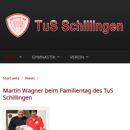
Direkt zum Inhalt
NEWS
GYMNASTIK
VEREIN
Startseite
/
News
/
Martin Wagner beim Familientag des TuS
Schillingen