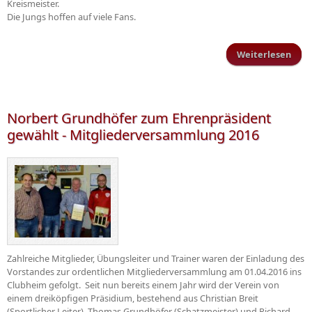
Kreismeister.
Die Jungs hoffen auf viele Fans.
Weiterlesen
Ents
d
Krei
Norbert Grundhöfer zum Ehrenpräsident
gewählt - Mitgliederversammlung 2016
Zahlreiche Mitglieder, Übungsleiter und Trainer waren der Einladung des
Vorstandes zur ordentlichen Mitgliederversammlung am 01.04.2016 ins
Clubheim gefolgt. Seit nun bereits einem Jahr wird der Verein von
einem dreiköpfigen Präsidium, bestehend aus Christian Breit
(Sportlicher Leiter), Thomas Grundhöfer (Schatzmeister) und Richard