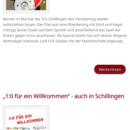
Bereits im Mai hat der TuS Schillingen den Familientag wieder
auferstehen lassen. Der Plan war eine Wanderung mit Kind und Kegel,
mittags lecker Essen auf dem Spoddi und anschließend das Spiel der
Ersten gegen Konz anschauen. Als Special Guest hat sich Martin Wagner,
ehemaliger National- und FCK-Spieler, mit der Meisterschale angesagt.
Weiterlesen
über
Fami
„1:0 für ein Willkommen“ - auch in Schillingen
Sch