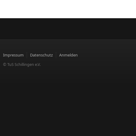
Impressum
Datenschutz
Anmelden
© TuS Schillingen e.V.