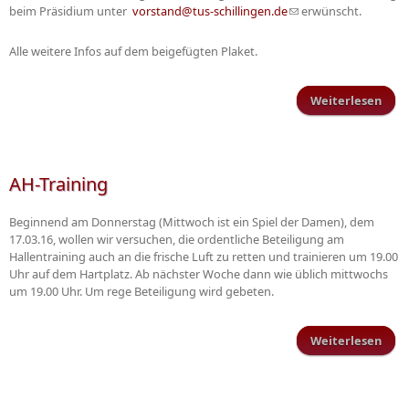
beim Präsidium unter
vorstand@tus-schillingen.de
(Link sendet E-Mail)
erwünscht.
Alle weitere Infos auf dem beigefügten Plaket.
Weiterlesen
Fami
Sch
AH-Training
Beginnend am Donnerstag (Mittwoch ist ein Spiel der Damen), dem
17.03.16, wollen wir versuchen, die ordentliche Beteiligung am
Hallentraining auch an die frische Luft zu retten und trainieren um 19.00
Uhr auf dem Hartplatz. Ab nächster Woche dann wie üblich mittwochs
um 19.00 Uhr. Um rege Beteiligung wird gebeten.
Weiterlesen
ü
Trai