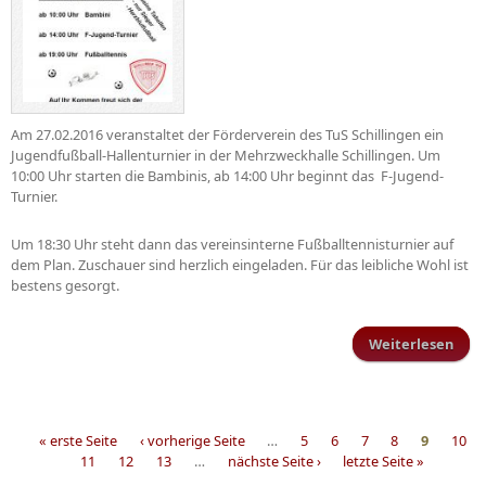
Am 27.02.2016 veranstaltet der Förderverein des TuS Schillingen ein
Jugendfußball-Hallenturnier in der Mehrzweckhalle Schillingen. Um
10:00 Uhr starten die Bambinis, ab 14:00 Uhr beginnt das F-Jugend-
Turnier.
Um 18:30 Uhr steht dann das vereinsinterne Fußballtennisturnier auf
dem Plan. Zuschauer sind herzlich eingeladen. Für das leibliche Wohl ist
bestens gesorgt.
Weiterlesen
Juge
« erste Seite
‹ vorherige Seite
…
5
6
7
8
9
10
11
12
13
…
nächste Seite ›
letzte Seite »
Seiten