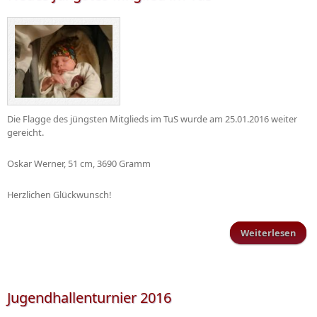
Die Flagge des jüngsten Mitglieds im TuS wurde am 25.01.2016 weiter
gereicht.
Oskar Werner, 51 cm, 3690 Gramm
Herzlichen Glückwunsch!
Weiterlesen
Ne
jüng
Mitg
im
Jugendhallenturnier 2016