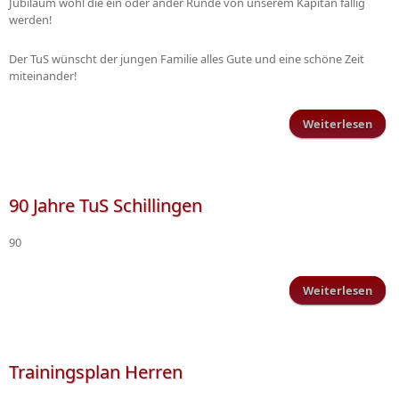
Jubiläum wohl die ein oder ander Runde von unserem Kapitän fällig
werden!
Der TuS wünscht der jungen Familie alles Gute und eine schöne Zeit
miteinander!
Weiterlesen
Neu
jüng
Mitg
90 Jahre TuS Schillingen
90
Weiterlesen
ü
Ja
Schi
Trainingsplan Herren