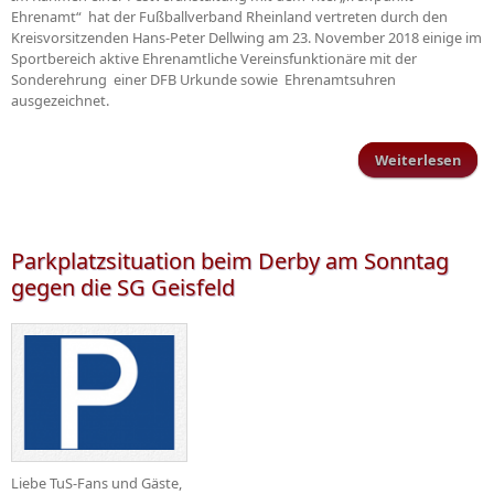
Ehrenamt“ hat der Fußballverband Rheinland vertreten durch den
Kreisvorsitzenden Hans-Peter Dellwing am 23. November 2018 einige im
Sportbereich aktive Ehrenamtliche Vereinsfunktionäre mit der
Sonderehrung einer DFB Urkunde sowie Ehrenamtsuhren
ausgezeichnet.
Weiterlesen
ü
Tre
Ehr
Eh
f
Parkplatzsituation beim Derby am Sonntag
lang
gegen die SG Geisfeld
Mit
Liebe TuS-Fans und Gäste,