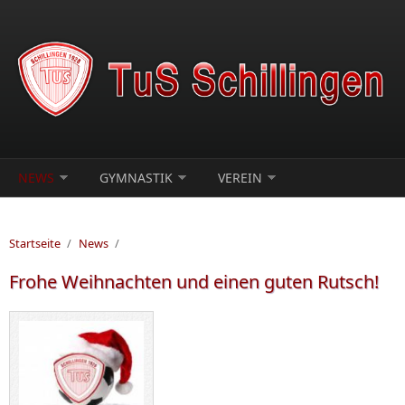
Direkt zum Inhalt
NEWS
GYMNASTIK
VEREIN
Startseite
/
News
/
Frohe Weihnachten und einen guten Rutsch!