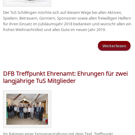
Der TuS Schillingen möchte sich auf diesem Wege bei allen Aktiven,
Spielern, Betreuern, Gönnern, Sponsoren sowie allen freiwilligen Helfern
für ihren Einsatz im Jubiläumsjahr 2018 bedanken und wünscht allen ein
frohes Weihnachtsfest und alles Gute im neuen Jahr 2019.
Weiterlesen
üb
Wei
u
DFB Treffpunkt Ehrenamt: Ehrungen für zwei
langjährige TuS Mitglieder
Im Rahmen einer Festveranstaltung mit dem Titel „Treffpunkt