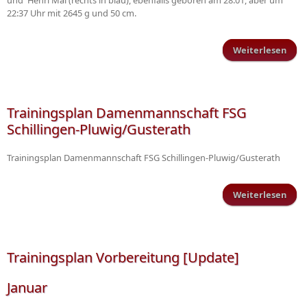
und Henri Mai (rechts in blau), ebenfalls geboren am 28.01, aber um
22:37 Uhr mit 2645 g und 50 cm.
Weiterlesen
ü
Neu
Trainingsplan Damenmannschaft FSG
Schillingen-Pluwig/Gusterath
Trainingsplan Damenmannschaft FSG Schillingen-Pluwig/Gusterath
Weiterlesen
übe
Dam
F
Pl
Trainingsplan Vorbereitung [Update]
Januar