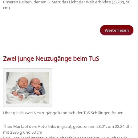
unseren Reihen, der am 3. März das Licht der Welt erblickte (3220g, 50
cm).
Weiterlesen
über
wir
st
Jahr
Zwei junge Neuzugänge beim TuS
Über gleich zwei Neuzugänge kann sich der TuS Schillingen freuen.
Theo Mai (auf dem Foto links in grau), geboren am 28.01. um 22:24 Uhr
mit 2835 g und 50 cm