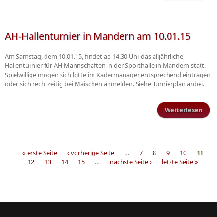
Wei
AH-Hallenturnier in Mandern am 10.01.15
Am Samstag, dem 10.01.15, findet ab 14.30 Uhr das alljährliche
Hallenturnier für AH-Mannschaften in der Sporthalle in Mandern statt.
Spielwillige mögen sich bitte im Kadermanager entsprechend eintragen
oder sich rechtzeitig bei Maischen anmelden. Siehe Turnierplan anbei.
Weiterlesen
Hall
in
am
« erste Seite
‹ vorherige Seite
…
7
8
9
10
11
12
13
14
15
…
nächste Seite ›
letzte Seite »
Seiten