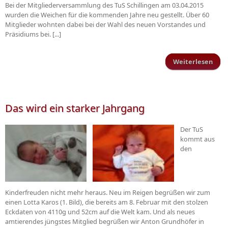
Bei der Mitgliederversammlung des TuS Schillingen am 03.04.2015
wurden die Weichen für die kommenden Jahre neu gestellt. Über 60
Mitglieder wohnten dabei bei der Wahl des neuen Vorstandes und
Präsidiums bei. [...]
Weiterlesen
Führ
an d
Tu
Das wird ein starker Jahrgang
Der TuS
kommt aus
den
Kinderfreuden nicht mehr heraus. Neu im Reigen begrüßen wir zum
einen Lotta Karos (1. Bild), die bereits am 8. Februar mit den stolzen
Eckdaten von 4110g und 52cm auf die Welt kam. Und als neues
amtierendes jüngstes Mitglied begrüßen wir Anton Grundhöfer in