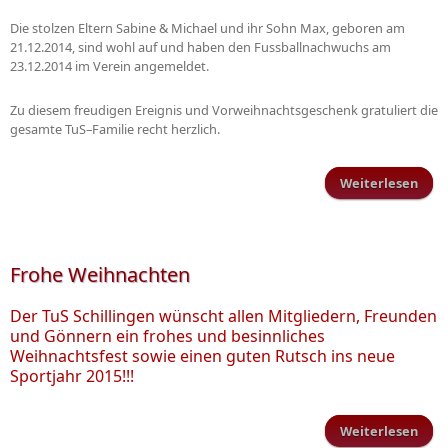
Die stolzen Eltern Sabine & Michael und ihr Sohn Max, geboren am
21.12.2014, sind wohl auf und haben den Fussballnachwuchs am
23.12.2014 im Verein angemeldet.
Zu diesem freudigen Ereignis und Vorweihnachtsgeschenk gratuliert die
gesamte TuS–Familie recht herzlich.
Weiterlesen
Ne
jüng
Mitg
b
Frohe Weihnachten
Der TuS Schillingen wünscht allen Mitgliedern, Freunden
und Gönnern ein frohes und besinnliches
Weihnachtsfest sowie einen guten Rutsch ins neue
Sportjahr 2015!!!
Weiterlesen
üb