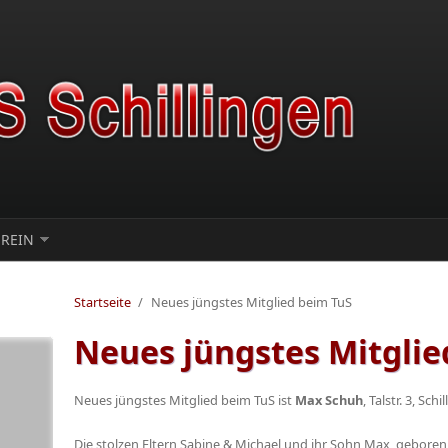
EREIN
Startseite
/
Neues jüngstes Mitglied beim TuS
Neues jüngstes Mitglie
Neues jüngstes Mitglied beim TuS ist
Max Schuh
, Talstr. 3, Schi
Die stolzen Eltern Sabine & Michael und ihr Sohn Max, geboren