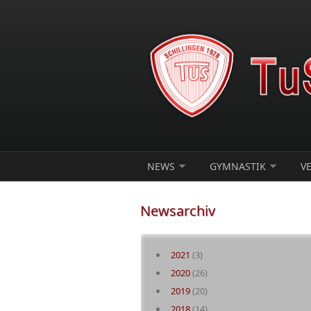
Direkt zum Inhalt
NEWS
GYMNASTIK
V
Newsarchiv
2021
(3)
2020
(26)
2019
(20)
2018
(14)