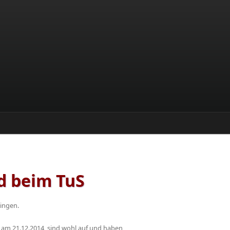
d beim TuS
llingen.
 am 21.12.2014, sind wohl auf und haben