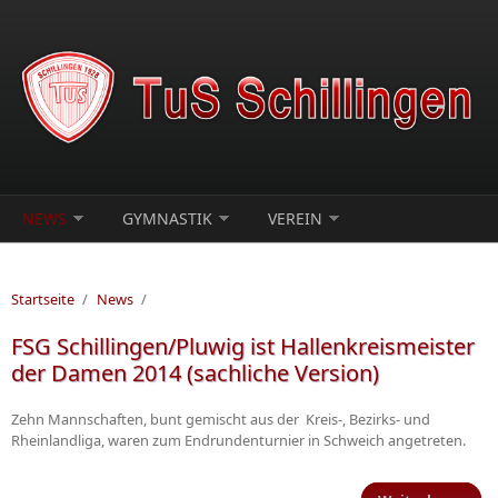
Direkt zum Inhalt
NEWS
GYMNASTIK
VEREIN
Startseite
/
News
/
FSG Schillingen/Pluwig ist Hallenkreismeister
der Damen 2014 (sachliche Version)
Zehn Mannschaften, bunt gemischt aus der Kreis-, Bezirks- und
Rheinlandliga, waren zum Endrundenturnier in Schweich angetreten.