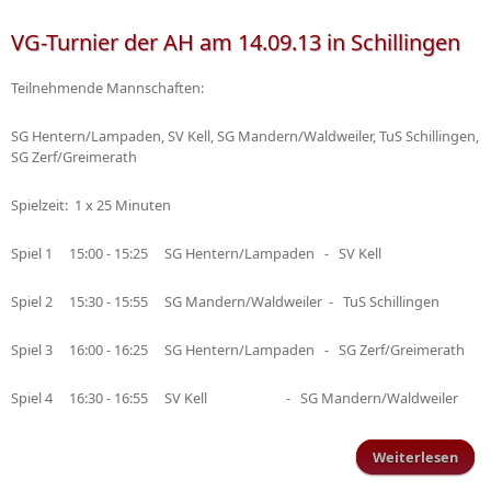
VG-Turnier der AH am 14.09.13 in Schillingen
Teilnehmende Mannschaften:
SG Hentern/Lampaden, SV Kell, SG Mandern/Waldweiler, TuS Schillingen,
SG Zerf/Greimerath
Spielzeit: 1 x 25 Minuten
Spiel 1 15:00 - 15:25 SG Hentern/Lampaden - SV Kell
Spiel 2 15:30 - 15:55 SG Mandern/Waldweiler - TuS Schillingen
Spiel 3 16:00 - 16:25 SG Hentern/Lampaden - SG Zerf/Greimerath
Spiel 4 16:30 - 16:55 SV Kell - SG Mandern/Waldweiler
Weiterlesen
üb