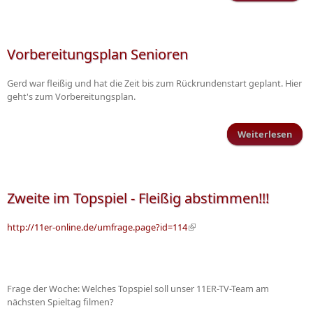
Wei
u
gute
ins 
Vorbereitungsplan Senioren
Gerd war fleißig und hat die Zeit bis zum Rückrundenstart geplant. Hier
geht's zum Vorbereitungsplan.
Weiterlesen
Vorb
Zweite im Topspiel - Fleißig abstimmen!!!
http://11er-online.de/umfrage.page?id=114
(Link ist extern)
Frage der Woche: Welches Topspiel soll unser 11ER-TV-Team am
nächsten Spieltag filmen?