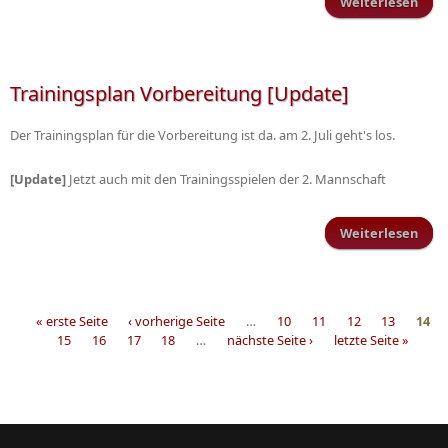
Weiterlesen
übe
Unte
Trainingsplan Vorbereitung [Update]
Der Trainingsplan für die Vorbereitung ist da. am 2. Juli geht's los.
[Update]
Jetzt auch mit den Trainingsspielen der 2. Mannschaft
Weiterlesen
Trai
Vorb
« erste Seite
‹ vorherige Seite
…
10
11
12
13
14
15
16
17
18
…
nächste Seite ›
letzte Seite »
Seiten