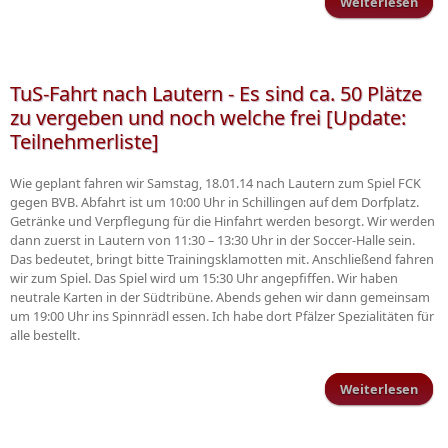
Weiterlesen
Sch
Hall
TuS-Fahrt nach Lautern - Es sind ca. 50 Plätze
(sa
zu vergeben und noch welche frei [Update:
Teilnehmerliste]
Wie geplant fahren wir Samstag, 18.01.14 nach Lautern zum Spiel FCK
gegen BVB. Abfahrt ist um 10:00 Uhr in Schillingen auf dem Dorfplatz.
Getränke und Verpflegung für die Hinfahrt werden besorgt. Wir werden
dann zuerst in Lautern von 11:30 – 13:30 Uhr in der Soccer-Halle sein.
Das bedeutet, bringt bitte Trainingsklamotten mit. Anschließend fahren
wir zum Spiel. Das Spiel wird um 15:30 Uhr angepfiffen. Wir haben
neutrale Karten in der Südtribüne. Abends gehen wir dann gemeinsam
um 19:00 Uhr ins Spinnrädl essen. Ich habe dort Pfälzer Spezialitäten für
alle bestellt.
Weiterlesen
üb
na
E