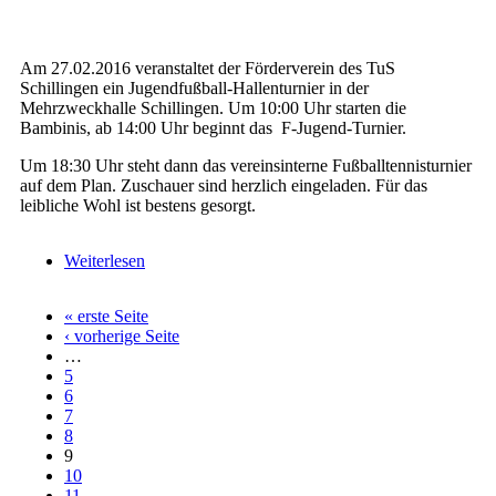
Am 27.02.2016 veranstaltet der Förderverein des TuS
Schillingen ein Jugendfußball-Hallenturnier in der
Mehrzweckhalle Schillingen. Um 10:00 Uhr starten die
Bambinis, ab 14:00 Uhr beginnt das F-Jugend-Turnier.
Um 18:30 Uhr steht dann das vereinsinterne Fußballtennisturnier
auf dem Plan. Zuschauer sind herzlich eingeladen. Für das
leibliche Wohl ist bestens gesorgt.
Weiterlesen
über Jugendhallenturnier am 27.02.2016
(anschließend Fußballtennis!)
« erste Seite
Seiten
‹ vorherige Seite
…
5
6
7
8
9
10
11