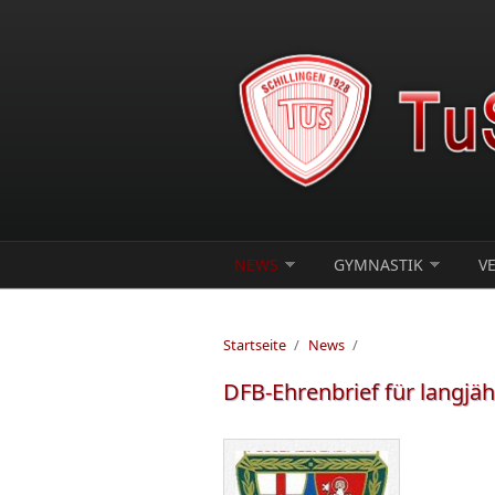
Direkt zum Inhalt
NEWS
GYMNASTIK
V
Startseite
/
News
/
DFB-Ehrenbrief für langjäh