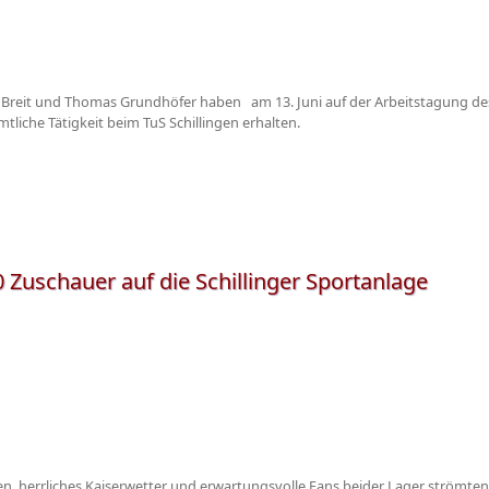
n Breit und Thomas Grundhöfer haben am 13. Juni auf der Arbeitstagung des
tliche Tätigkeit beim TuS Schillingen erhalten.
0 Zuschauer auf die Schillinger Sportanlage
asen, herrliches Kaiserwetter und erwartungsvolle Fans beider Lager strömten