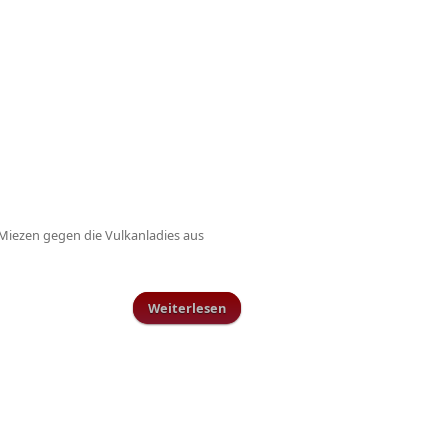
Miezen gegen die Vulkanladies aus
Weiterlesen
über TuS-Funktionäre in der Arena