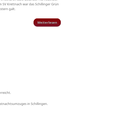
m SV Krettnach war das Schillinger Grün
stern galt.
Weiterlesen
über Relegationsspiel lockt 1400
Zuschauer auf die Schillinger
Sportanlage
rreicht.
stnachtsumzuges in Schillingen.