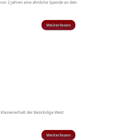
 vor 2 Jahren eine ähnliche Spende an den
Weiterlesen
über Schillinger Fussballer
spenden an Kindergarten
Klassenerhalt der Bezirksliga West
Weiterlesen
über Entscheidungsspiel der