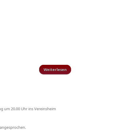
Weiterlesen
über Ehrenmitglied Jupp Marx
feiert 75. Geburtstag
ng um 20.00 Uhr ins Vereinsheim
+ angesprochen.