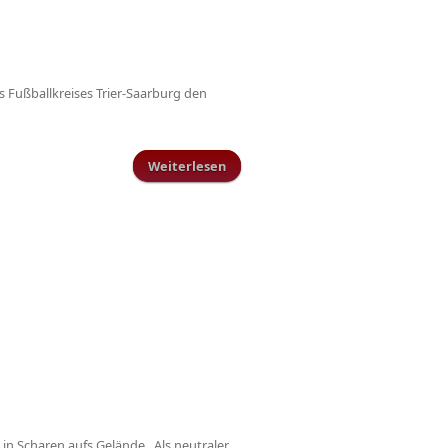
 Fußballkreises Trier-Saarburg den
Weiterlesen
über DFB-Ehrenbrief für
langjährige ehrenamtliche
Tätigkeiten
 in Scharen aufs Gelände. Als neutraler