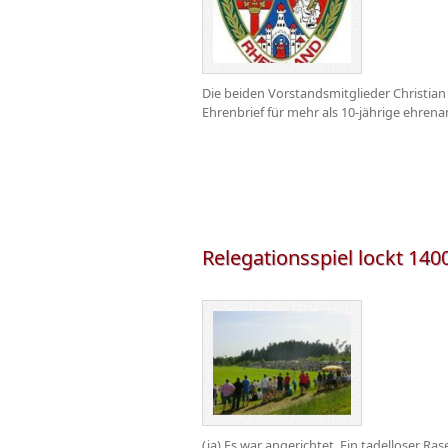
Die beiden Vorstandsmitglieder Christia
Ehrenbrief für mehr als 10-jährige ehrenam
Relegationsspiel lockt 140
(ja) Es war angerichtet. Ein tadelloser R