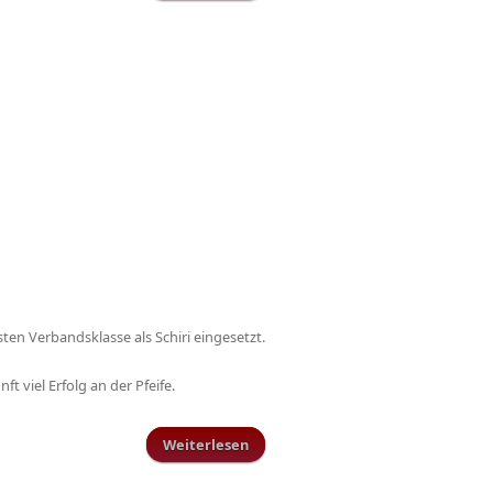
Bezirksliga West auf Schillinger
Sportanlage
en Verbandsklasse als Schiri eingesetzt.
t viel Erfolg an der Pfeife.
Weiterlesen
über Schiedsrichter Matthias
Hennig steigt in die Rheinland-
Liga auf