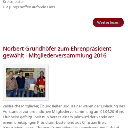
Kreismeister.
Die Jungs hoffen auf viele Fans.
Weiterlesen
Ents
d
Krei
Norbert Grundhöfer zum Ehrenpräsident
gewählt - Mitgliederversammlung 2016
Zahlreiche Mitglieder, Übungsleiter und Trainer waren der Einladung des
Vorstandes zur ordentlichen Mitgliederversammlung am 01.04.2016 ins
Clubheim gefolgt. Seit nun bereits einem Jahr wird der Verein von
einem dreiköpfigen Präsidium, bestehend aus Christian Breit
(Sportlicher Leiter), Thomas Grundhöfer (Schatzmeister) und Richard