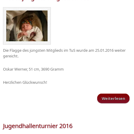
Die Flagge des jüngsten Mitglieds im TuS wurde am 25.01.2016 weiter
gereicht.
Oskar Werner, 51 cm, 3690 Gramm
Herzlichen Glückwunsch!
Weiterlesen
Ne
jüng
Mitg
im
Jugendhallenturnier 2016