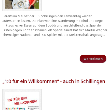
Bereits im Mai hat der TuS Schillingen den Familientag wieder
auferstehen lassen. Der Plan war eine Wanderung mit Kind und Kegel,
mittags lecker Essen auf dem Spoddi und anschließend das Spiel der
Ersten gegen Konz anschauen. Als Special Guest hat sich Martin Wagner,
ehemaliger National- und FCK-Spieler, mit der Meisterschale angesagt.
Weiterlesen
über
Fami
„1:0 für ein Willkommen“ - auch in Schillingen
Sch