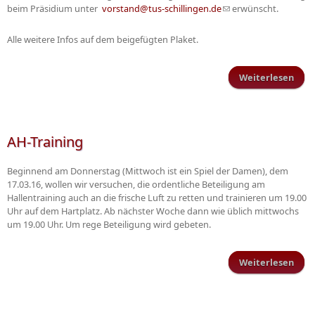
beim Präsidium unter
vorstand@tus-schillingen.de
(Link sendet E-Mail)
erwünscht.
Alle weitere Infos auf dem beigefügten Plaket.
Weiterlesen
Fami
Sch
AH-Training
Beginnend am Donnerstag (Mittwoch ist ein Spiel der Damen), dem
17.03.16, wollen wir versuchen, die ordentliche Beteiligung am
Hallentraining auch an die frische Luft zu retten und trainieren um 19.00
Uhr auf dem Hartplatz. Ab nächster Woche dann wie üblich mittwochs
um 19.00 Uhr. Um rege Beteiligung wird gebeten.
Weiterlesen
ü
Trai