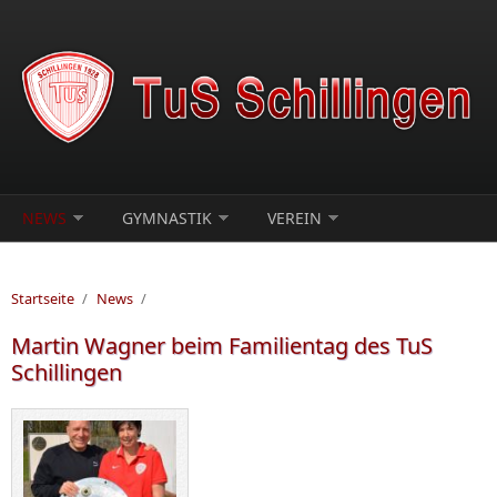
Direkt zum Inhalt
NEWS
GYMNASTIK
VEREIN
Startseite
/
News
/
Martin Wagner beim Familientag des TuS
Schillingen