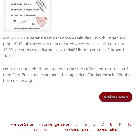
Am 27.02.2016 veranstaltet der Förderverein des TuS Schillingen ein
Jugendfußball-Hallenturnier in der Mehrzweckhalle Schillingen. Um
10:00 Uhr starten die Bambinis, ab 14:00 Uhr beginnt das F-Jugend-
Turnier.
Um 18:30 Uhr steht dann das vereinsinterne Fußballtennisturnier auf
dem Plan. Zuschauer sind herzlich eingeladen. Für das leibliche Wohl ist
bestens gesorgt.
Weiterlesen
Juge
« erste Seite
‹ vorherige Seite
…
5
6
7
8
9
10
11
12
13
…
nächste Seite ›
letzte Seite »
Seiten