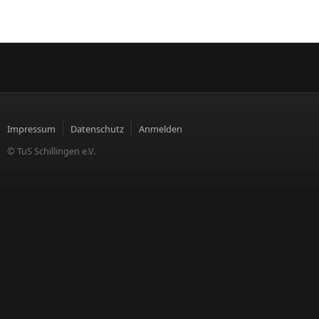
Impressum
Datenschutz
Anmelden
© TuS Schillingen e.V.