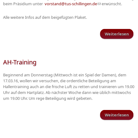
beim Präsidium unter
vorstand@tus-schillingen.de
(Link sendet E-Mail)
erwünscht.
Alle weitere Infos auf dem beigefügten Plaket.
Weiterlesen
Fami
Sch
AH-Training
Beginnend am Donnerstag (Mittwoch ist ein Spiel der Damen), dem
17.03.16, wollen wir versuchen, die ordentliche Beteiligung am
Hallentraining auch an die frische Luft zu retten und trainieren um 19.00
Uhr auf dem Hartplatz. Ab nächster Woche dann wie üblich mittwochs
um 19.00 Uhr. Um rege Beteiligung wird gebeten.
Weiterlesen
ü
Trai