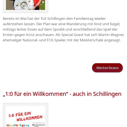
Bereits im Mai hat der TuS Schillingen den Familientag wieder
auferstehen lassen. Der Plan war eine Wanderung mit Kind und Kegel,
mittags lecker Essen auf dem Spoddi und anschließend das Spiel der
Ersten gegen Konz anschauen. Als Special Guest hat sich Martin Wagner,
ehemaliger National- und FCK-Spieler, mit der Meisterschale angesagt.
Weiterlesen
über
Fami
„1:0 für ein Willkommen“ - auch in Schillingen
Sch