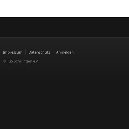
Impressum
Datenschutz
Anmelden
© TuS Schillingen e.V.