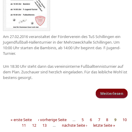
Am 27.02.2016 veranstaltet der Förderverein des TuS Schillingen ein
Jugendfußball-Hallenturnier in der Mehrzweckhalle Schillingen. Um
10:00 Uhr starten die Bambinis, ab 14:00 Uhr beginnt das F-Jugend-
Turnier.
Um 18:30 Uhr steht dann das vereinsinterne Fußballtennisturnier auf
dem Plan. Zuschauer sind herzlich eingeladen. Für das leibliche Wohl ist
bestens gesorgt.
Weiterlesen
Juge
« erste Seite
‹ vorherige Seite
…
5
6
7
8
9
10
11
12
13
…
nächste Seite ›
letzte Seite »
Seiten