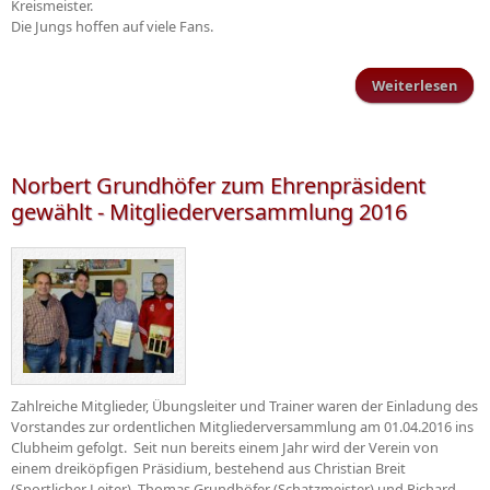
Kreismeister.
Die Jungs hoffen auf viele Fans.
Weiterlesen
Ents
d
Krei
Norbert Grundhöfer zum Ehrenpräsident
gewählt - Mitgliederversammlung 2016
Zahlreiche Mitglieder, Übungsleiter und Trainer waren der Einladung des
Vorstandes zur ordentlichen Mitgliederversammlung am 01.04.2016 ins
Clubheim gefolgt. Seit nun bereits einem Jahr wird der Verein von
einem dreiköpfigen Präsidium, bestehend aus Christian Breit
(Sportlicher Leiter), Thomas Grundhöfer (Schatzmeister) und Richard