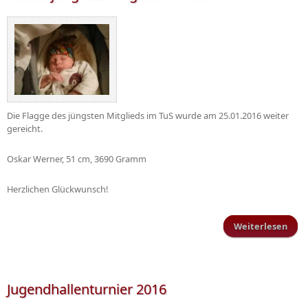
Die Flagge des jüngsten Mitglieds im TuS wurde am 25.01.2016 weiter
gereicht.
Oskar Werner, 51 cm, 3690 Gramm
Herzlichen Glückwunsch!
Weiterlesen
Ne
jüng
Mitg
im
Jugendhallenturnier 2016