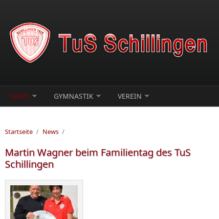
Direkt zum Inhalt
NEWS
GYMNASTIK
VEREIN
Startseite
/
News
/
Martin Wagner beim Familientag des TuS
Schillingen