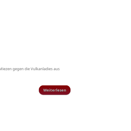
Miezen gegen die Vulkanladies aus
Weiterlesen
über TuS-Funktionäre in der Arena