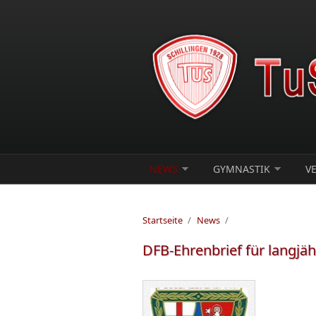
Direkt zum Inhalt
NEWS
GYMNASTIK
V
Startseite
/
News
/
DFB-Ehrenbrief für langjäh