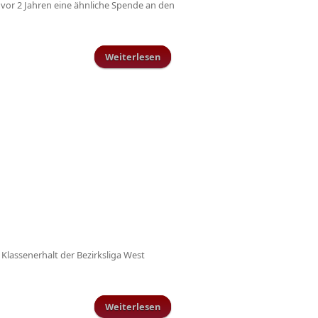
 vor 2 Jahren eine ähnliche Spende an den
Weiterlesen
über Schillinger Fussballer
spenden an Kindergarten
Klassenerhalt der Bezirksliga West
Weiterlesen
über Entscheidungsspiel der