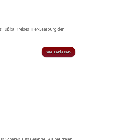
 Fußballkreises Trier-Saarburg den
Weiterlesen
über DFB-Ehrenbrief für
langjährige ehrenamtliche
Tätigkeiten
 in Scharen aufs Gelände. Als neutraler