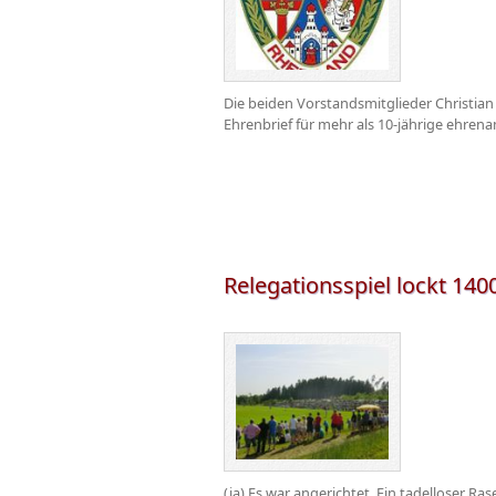
Die beiden Vorstandsmitglieder Christia
Ehrenbrief für mehr als 10-jährige ehrenam
Relegationsspiel lockt 140
(ja) Es war angerichtet. Ein tadelloser R