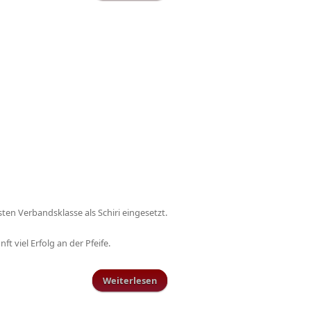
Bezirksliga West auf Schillinger
Sportanlage
en Verbandsklasse als Schiri eingesetzt.
t viel Erfolg an der Pfeife.
Weiterlesen
über Schiedsrichter Matthias
Hennig steigt in die Rheinland-
Liga auf