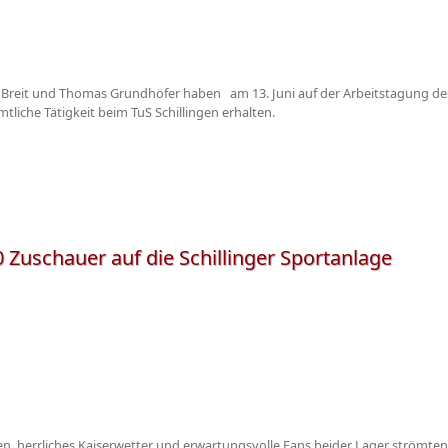
n Breit und Thomas Grundhöfer haben am 13. Juni auf der Arbeitstagung des
tliche Tätigkeit beim TuS Schillingen erhalten.
0 Zuschauer auf die Schillinger Sportanlage
asen, herrliches Kaiserwetter und erwartungsvolle Fans beider Lager strömten