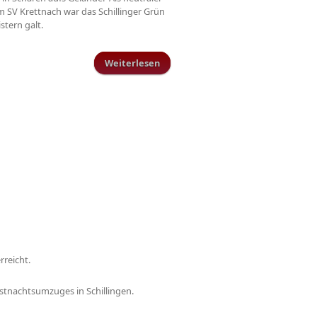
m SV Krettnach war das Schillinger Grün
stern galt.
Weiterlesen
über Relegationsspiel lockt 1400
Zuschauer auf die Schillinger
Sportanlage
rreicht.
stnachtsumzuges in Schillingen.