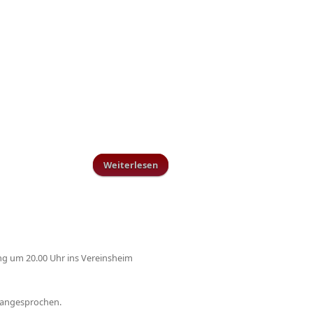
Weiterlesen
über Ehrenmitglied Jupp Marx
feiert 75. Geburtstag
ng um 20.00 Uhr ins Vereinsheim
+ angesprochen.