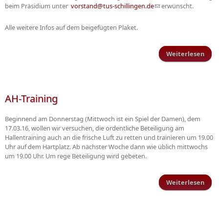
beim Präsidium unter
vorstand@tus-schillingen.de
(Link sendet E-Mail)
erwünscht.
Alle weitere Infos auf dem beigefügten Plaket.
Weiterlesen
Fami
Sch
AH-Training
Beginnend am Donnerstag (Mittwoch ist ein Spiel der Damen), dem
17.03.16, wollen wir versuchen, die ordentliche Beteiligung am
Hallentraining auch an die frische Luft zu retten und trainieren um 19.00
Uhr auf dem Hartplatz. Ab nächster Woche dann wie üblich mittwochs
um 19.00 Uhr. Um rege Beteiligung wird gebeten.
Weiterlesen
ü
Trai