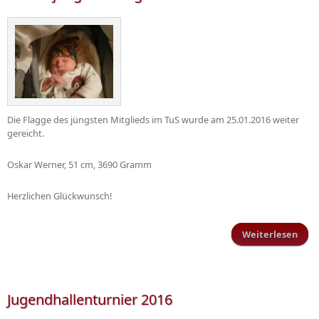
Die Flagge des jüngsten Mitglieds im TuS wurde am 25.01.2016 weiter
gereicht.
Oskar Werner, 51 cm, 3690 Gramm
Herzlichen Glückwunsch!
Weiterlesen
Ne
jüng
Mitg
im
Jugendhallenturnier 2016