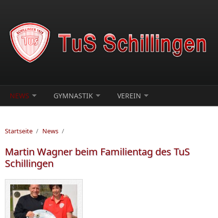
Direkt zum Inhalt
NEWS
GYMNASTIK
VEREIN
Startseite
/
News
/
Martin Wagner beim Familientag des TuS
Schillingen