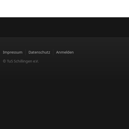
Impressum
Datenschutz
Anmelden
© TuS Schillingen e.V.