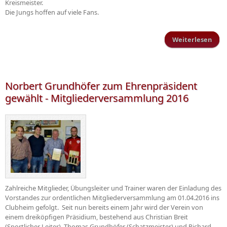
Kreismeister.
Die Jungs hoffen auf viele Fans.
Weiterlesen
Ents
d
Krei
Norbert Grundhöfer zum Ehrenpräsident
gewählt - Mitgliederversammlung 2016
Zahlreiche Mitglieder, Übungsleiter und Trainer waren der Einladung des
Vorstandes zur ordentlichen Mitgliederversammlung am 01.04.2016 ins
Clubheim gefolgt. Seit nun bereits einem Jahr wird der Verein von
einem dreiköpfigen Präsidium, bestehend aus Christian Breit
(Sportlicher Leiter), Thomas Grundhöfer (Schatzmeister) und Richard