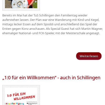
Bereits im Mai hat der TuS Schillingen den Familientag wieder
auferstehen lassen. Der Plan war eine Wanderung mit Kind und Kegel,
mittags lecker Essen auf dem Spoddi und anschließend das Spiel der
Ersten gegen Konz anschauen. Als Special Guest hat sich Martin Wagner,
ehemaliger National- und FCK-Spieler, mit der Meisterschale angesagt.
Weiterlesen
über
Fami
„1:0 für ein Willkommen“ - auch in Schillingen
Sch