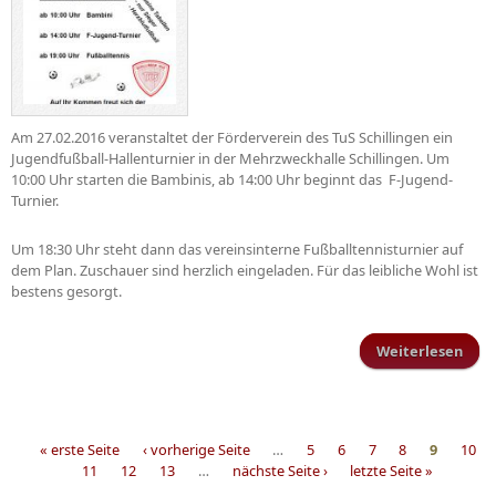
Am 27.02.2016 veranstaltet der Förderverein des TuS Schillingen ein
Jugendfußball-Hallenturnier in der Mehrzweckhalle Schillingen. Um
10:00 Uhr starten die Bambinis, ab 14:00 Uhr beginnt das F-Jugend-
Turnier.
Um 18:30 Uhr steht dann das vereinsinterne Fußballtennisturnier auf
dem Plan. Zuschauer sind herzlich eingeladen. Für das leibliche Wohl ist
bestens gesorgt.
Weiterlesen
Juge
« erste Seite
‹ vorherige Seite
…
5
6
7
8
9
10
11
12
13
…
nächste Seite ›
letzte Seite »
Seiten