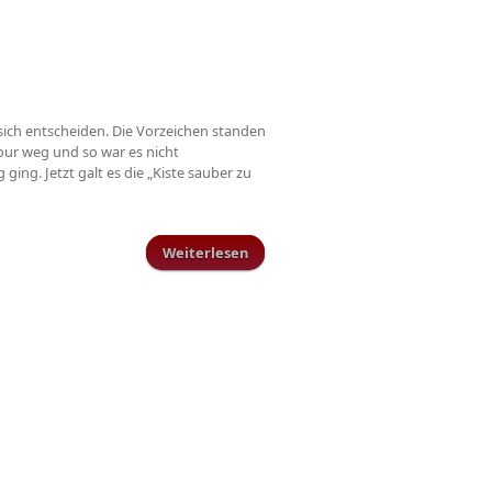
sich entscheiden. Die Vorzeichen standen
our weg und so war es nicht
ing. Jetzt galt es die „Kiste sauber zu
Weiterlesen
über B-Juniorinnen holen
Kreispokal!