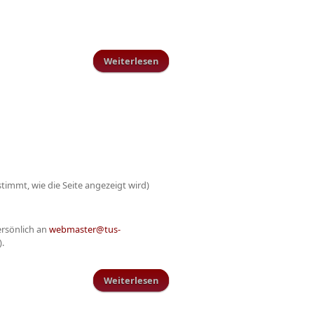
Weiterlesen
über A-Junioren im Rheinland-
Pokal am Sonntag nach den
Senioren!
timmt, wie die Seite angezeigt wird)
ersönlich an
webmaster@tus-
.
Weiterlesen
über Der Admin hat gebastelt