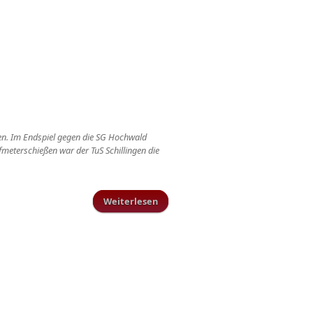
nen. Im Endspiel gegen die SG Hochwald
fmeterschießen war der TuS Schillingen die
Weiterlesen
über Der VG Pokal bleibt in
Schillingen!