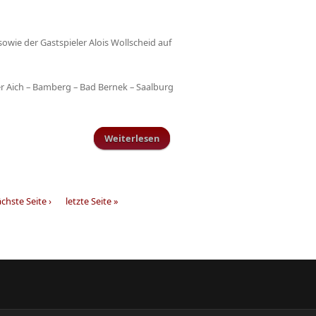
owie der Gastspieler Alois Wollscheid auf
r Aich – Bamberg – Bad Bernek – Saalburg
Weiterlesen
über Wir fahren nach Berlin – Wir
fahren nach Berlin
chste Seite ›
letzte Seite »