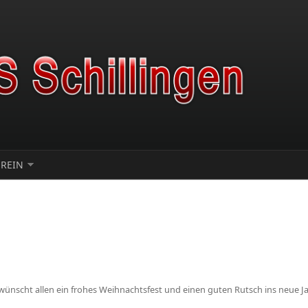
EREIN
 wünscht allen ein frohes Weihnachtsfest und einen guten Rutsch ins neue Ja