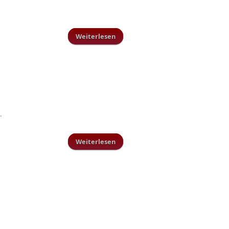
Weiterlesen
über Frohe Festtage!
.
Weiterlesen
über Winterwanderung am 28.12.