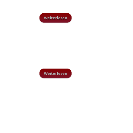
Weiterlesen
über Hallensaison 1. Mannschaft
2012/13
Weiterlesen
über Die Sache mit den Bildern