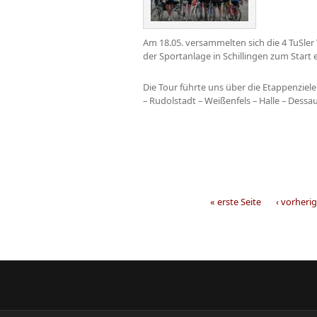
Am 18.05. versammelten sich die 4 TuSler
der Sportanlage in Schillingen zum Start 
Die Tour führte uns über die Etappenzie
– Rudolstadt – Weißenfels – Halle – Dessa
« erste Seite
‹ vorherig
Seiten