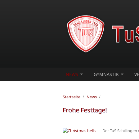
Direkt zum Inhalt
NEWS
GYMNASTIK
V
Startseite
/
News
/
Frohe Festtage!
Der TuS Schillingen