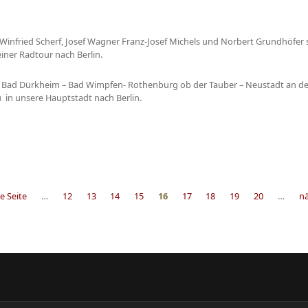
 Winfried Scherf, Josef Wagner Franz-Josef Michels und Norbert Grundhöfer s
einer Radtour nach Berlin.
le Bad Dürkheim – Bad Wimpfen- Rothenburg ob der Tauber – Neustadt an de
u in unsere Hauptstadt nach Berlin.
e Seite
…
12
13
14
15
16
17
18
19
20
…
nä