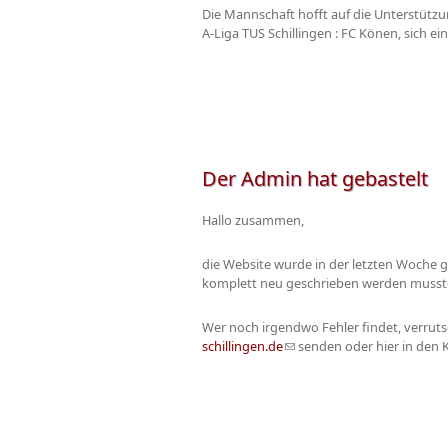
Die Mannschaft hofft auf die Unterstützu
A-Liga TUS Schillingen : FC Könen, sich 
Der Admin hat gebastelt
Hallo zusammen,
die Website wurde in der letzten Woche ge
komplett neu geschrieben werden musste 
Wer noch irgendwo Fehler findet, verrut
schillingen.de
(Link sendet E-Mail)
senden oder hier in den 