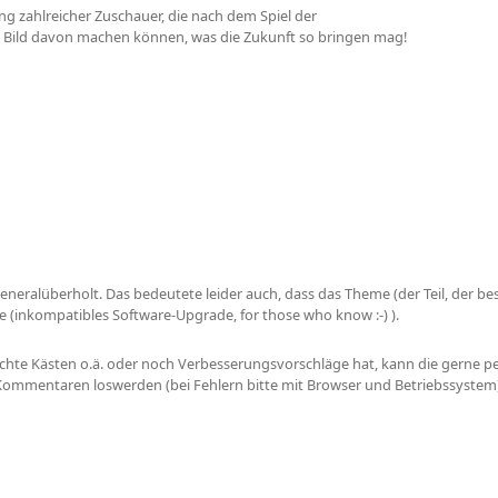
ng zahlreicher Zuschauer, die nach dem Spiel der
ein Bild davon machen können, was die Zukunft so bringen mag!
neralüberholt. Das bedeutete leider auch, dass das Theme (der Teil, der bes
(inkompatibles Software-Upgrade, for those who know :-) ).
schte Kästen o.ä. oder noch Verbesserungsvorschläge hat, kann die gerne p
Kommentaren loswerden (bei Fehlern bitte mit Browser und Betriebssystem)