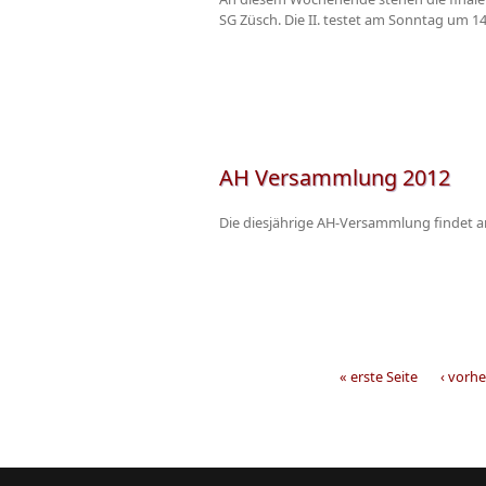
SG Züsch. Die II. testet am Sonntag um 1
AH Versammlung 2012
Die diesjährige AH-Versammlung findet 
« erste Seite
‹ vorhe
Seiten