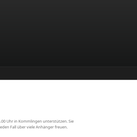
00 Uhr in Kommlingen unterstützen. Sie
den Fall über viele Anhänger freuen.