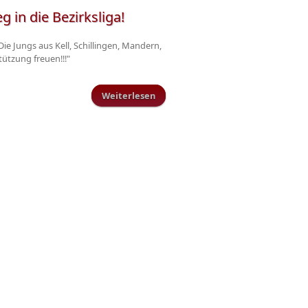
in die Bezirksliga!
ie Jungs aus Kell, Schillingen, Mandern,
ützung freuen!!!"
Weiterlesen
über Endspiele unserer
Jugendmannschaften um den
Kreispokal und den Aufstieg in die
Bezirksliga!