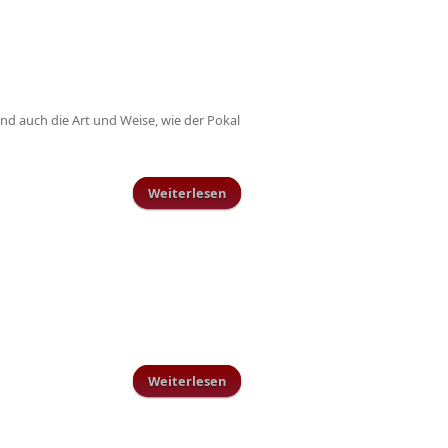
d auch die Art und Weise, wie der Pokal
Weiterlesen
über Double perfekt - C- und B-
Jugend gewinnen Kreispokal
Weiterlesen
über AH Tus Schillingen