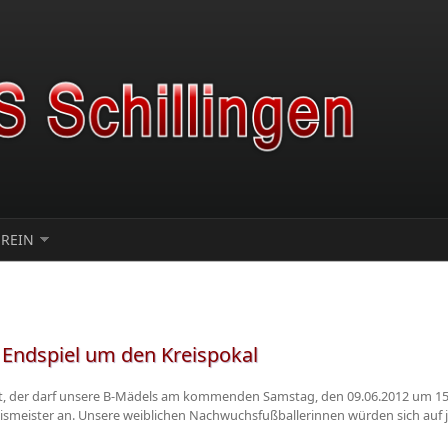
EREIN
m Endspiel um den Kreispokal
t, der darf unsere B-Mädels am kommenden Samstag, den 09.06.2012 um 15.
smeister an. Unsere weiblichen Nachwuchsfußballerinnen würden sich auf je