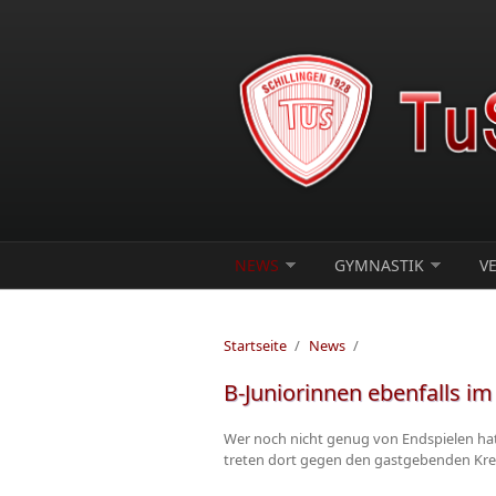
Direkt zum Inhalt
NEWS
GYMNASTIK
V
Startseite
/
News
/
B-Juniorinnen ebenfalls i
Wer noch nicht genug von Endspielen ha
treten dort gegen den gastgebenden Krei