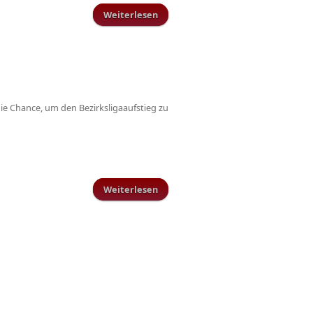
Weiterlesen
über B-Juniorinnen ebenfalls im
Endspiel um den Kreispokal
ie Chance, um den Bezirksligaaufstieg zu
Weiterlesen
über Termine der Aufstiegsspiele
für die Bezirksliga