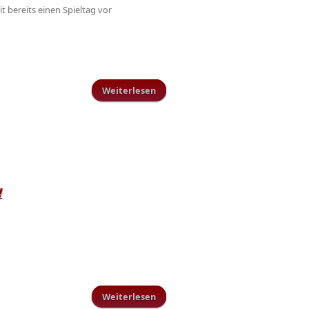
t bereits einen Spieltag vor
Weiterlesen
über B-Jugend Kreismeister
!
Weiterlesen
über AH Tus Schillingen