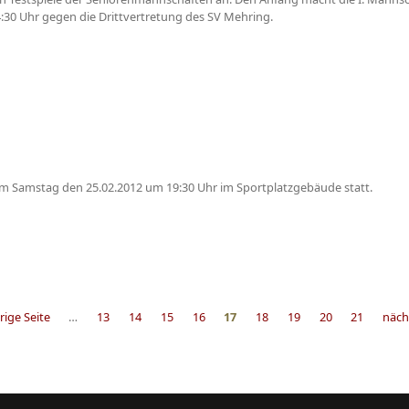
4:30 Uhr gegen die Drittvertretung des SV Mehring.
am Samstag den 25.02.2012 um 19:30 Uhr im Sportplatzgebäude statt.
rige Seite
…
13
14
15
16
17
18
19
20
21
nächs