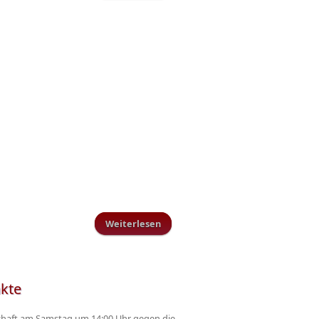
Weiterlesen
über AH Tus Schillingen
nkte
chaft am Samstag um 14:00 Uhr gegen die