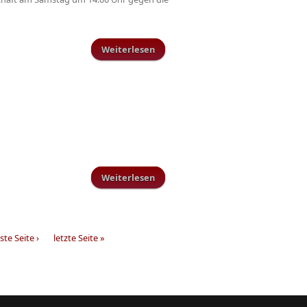
Weiterlesen
über Spielbetrieb am Wochenende
in Schillingen -Damen spielen
bereits um Punkte
Weiterlesen
über AH Versammlung 2012
te Seite ›
letzte Seite »