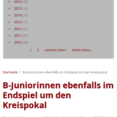
2016
(19)
2015
(14)
2014
(27)
2013
(17)
2012
(21)
2011
(27)
2010
(20)
Seiten
1
2
nächste Seite ›
letzte Seite »
Startseite
/
B-Juniorinnen ebenfalls im Endspiel um den Kreispokal
B-Juniorinnen ebenfalls im
Endspiel um den
Kreispokal