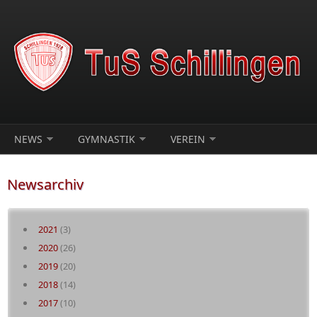
Direkt zum Inhalt
NEWS
GYMNASTIK
VEREIN
Newsarchiv
2021
(3)
2020
(26)
2019
(20)
2018
(14)
2017
(10)