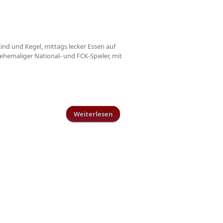
ind und Kegel, mittags lecker Essen auf
ehemaliger National- und FCK-Spieler, mit
Weiterlesen
über Martin Wagner beim
Familientag des TuS Schillingen