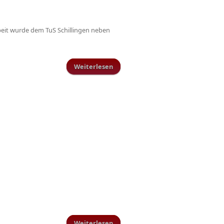
beit wurde dem TuS Schillingen neben
Weiterlesen
über „1:0 für ein Willkommen“ -
auch in Schillingen
Weiterlesen
über Entscheidungsspiel der B-