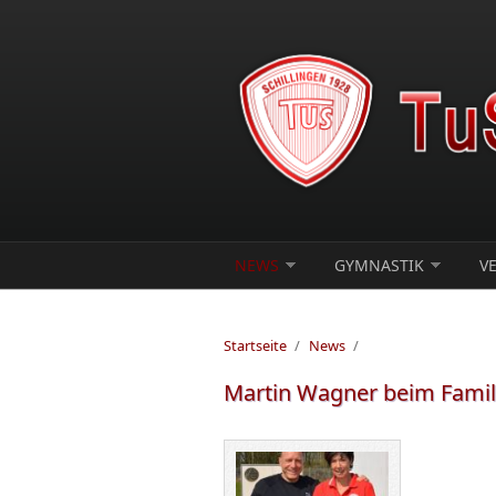
Direkt zum Inhalt
NEWS
GYMNASTIK
V
Startseite
/
News
/
Martin Wagner beim Famili