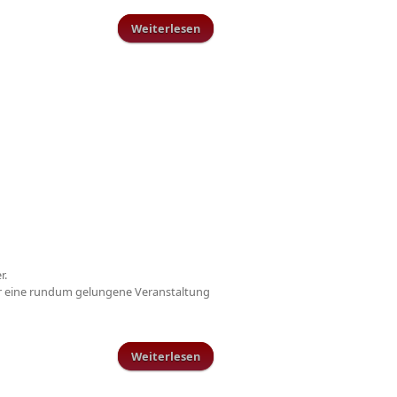
Weiterlesen
über Neues jüngstes Mitglied im
TuS
r.
er eine rundum gelungene Veranstaltung
Weiterlesen
über Jugendhallenturnier 2016