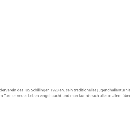
erverein des TuS Schillingen 1928 e.V. sein traditionelles Jugendhallenturnie
em Turnier neues Leben eingehaucht und man konnte sich alles in allem üb