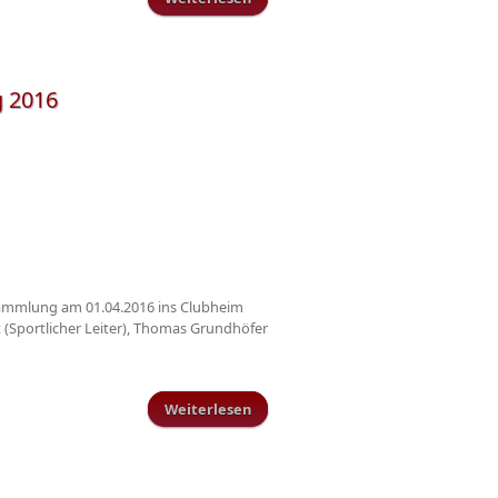
Jugend um die Kreismeisterschaft
g 2016
rsammlung am 01.04.2016 ins Clubheim
t (Sportlicher Leiter), Thomas Grundhöfer
Weiterlesen
über Norbert Grundhöfer zum
Ehrenpräsident gewählt -
Mitgliederversammlung 2016