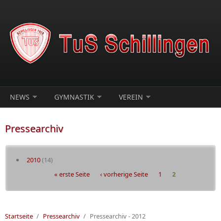
Direkt zum Inhalt
NEWS
GYMNASTIK
VEREIN
Pressearchiv
2010
(14)
Seiten
« erste Seite
‹ vorherige Seite
1
2
Startseite
/
Pressearchiv
/
Pressearchiv - 2012