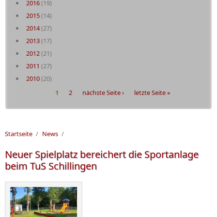
2016
(19)
2015
(14)
2014
(27)
2013
(17)
2012
(21)
2011
(27)
2010
(20)
Seiten
1
2
nächste Seite ›
letzte Seite »
Startseite
/
News
/
Neuer Spielplatz bereichert die Sportanlage
beim TuS Schillingen