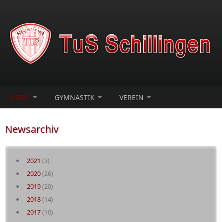
Direkt zum Inhalt
NEWS
GYMNASTIK
VEREIN
Newsarchiv
2021
(3)
2020
(26)
2019
(20)
2018
(14)
2017
(10)