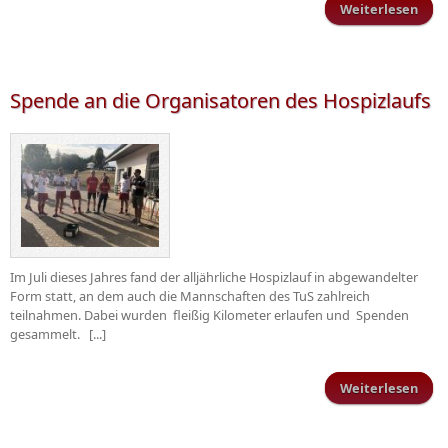
Weiterlesen
Hei
g
d
Ruw
Spende an die Organisatoren des Hospizlaufs
Im Juli dieses Jahres fand der alljährliche Hospizlauf in abgewandelter
Form statt, an dem auch die Mannschaften des TuS zahlreich
teilnahmen. Dabei wurden fleißig Kilometer erlaufen und Spenden
gesammelt. [...]
Weiterlesen
üb
Orga