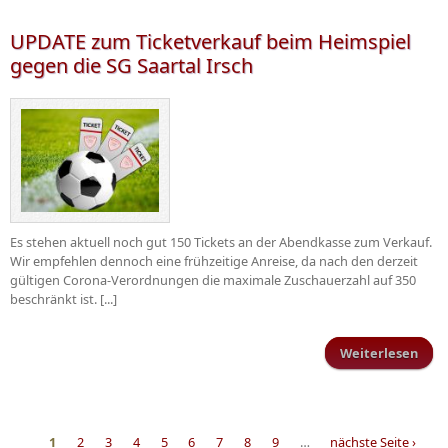
blei
UPDATE zum Ticketverkauf beim Heimspiel
Ha
gegen die SG Saartal Irsch
Es stehen aktuell noch gut 150 Tickets an der Abendkasse zum Verkauf.
Wir empfehlen dennoch eine frühzeitige Anreise, da nach den derzeit
gültigen Corona-Verordnungen die maximale Zuschauerzahl auf 350
beschränkt ist. [...]
Weiterlesen
üb
Tick
1
2
3
4
5
6
7
8
9
…
nächste Seite ›