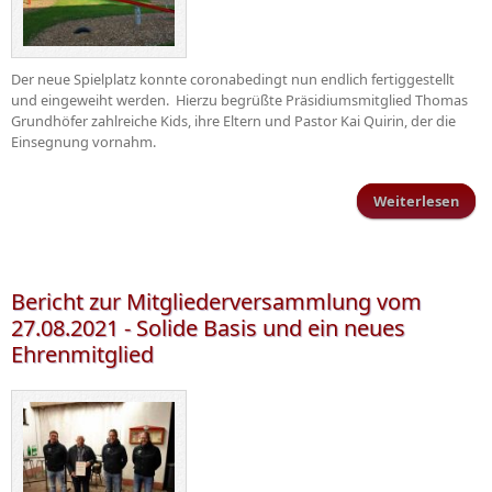
Der neue Spielplatz konnte coronabedingt nun endlich fertiggestellt
und eingeweiht werden. Hierzu begrüßte Präsidiumsmitglied Thomas
Grundhöfer zahlreiche Kids, ihre Eltern und Pastor Kai Quirin, der die
Einsegnung vornahm.
Weiterlesen
übe
Sp
be
Spor
Bericht zur Mitgliederversammlung vom
b
27.08.2021 - Solide Basis und ein neues
Sch
Ehrenmitglied