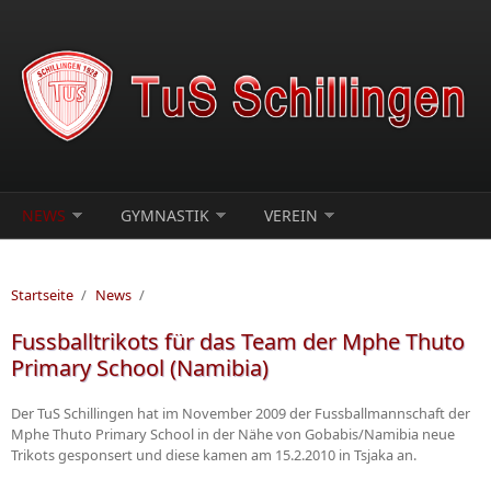
Direkt zum Inhalt
NEWS
GYMNASTIK
VEREIN
Startseite
/
News
/
Fussballtrikots für das Team der Mphe Thuto
Primary School (Namibia)
Der TuS Schillingen hat im November 2009 der Fussballmannschaft der
Mphe Thuto Primary School in der Nähe von Gobabis/Namibia neue
Trikots gesponsert und diese kamen am 15.2.2010 in Tsjaka an.