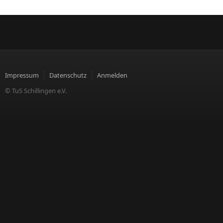
Impressum
Datenschutz
Anmelden
© TuS Schillingen e.V.