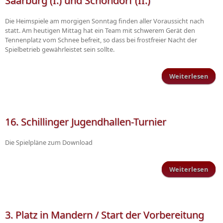
Saarburg (I.) und Schöndorf (II.)
Die Heimspiele am morgigen Sonntag finden aller Voraussicht nach
statt. Am heutigen Mittag hat ein Team mit schwerem Gerät den
Tennenplatz vom Schnee befreit, so dass bei frostfreier Nacht der
Spielbetrieb gewährleistet sein sollte.
Weiterlesen
Heim
mo
S
16. Schillinger Jugendhallen-Turnier
Sa
Die Spielpläne zum Download
Sch
Weiterlesen
S
Juge
3. Platz in Mandern / Start der Vorbereitung