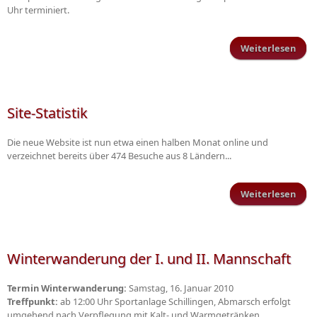
Uhr terminiert.
Weiterlesen
Spie
TuS 
Site-Statistik
Die neue Website ist nun etwa einen halben Monat online und
verzeichnet bereits über 474 Besuche aus 8 Ländern...
Weiterlesen
Stat
Winterwanderung der I. und II. Mannschaft
Termin Winterwanderung:
Samstag, 16. Januar 2010
Treffpunkt:
ab 12:00 Uhr Sportanlage Schillingen, Abmarsch erfolgt
umgehend nach Verpflegung mit Kalt- und Warmgetränken