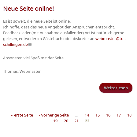
Neue Seite online!
Es ist soweit, die neue Seite ist online.
Ich hoffe, dass das neue Angebot den Ansprüchen entspricht.
Feedback jeder (mit Ausnahme ausfallender) Art ist natürlich gerne
gelesen, entweder im Gästebuch oder diskreter an
webmaster@tus-
schillingen.de
(Link sendet E-Mail)
Ansonsten viel Spaß mit der Seite.
Thomas, Webmaster
Weiterlesen
üb
Ne
Se
onli
« erste Seite
‹ vorherige Seite
…
14
15
16
17
18
19
20
21
22
Seiten