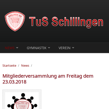
Direkt zum Inhalt
NEWS
GYMNASTIK
VEREIN
Startseite
/
News
/
Mitgliederversammlung am Freitag dem
23.03.2018