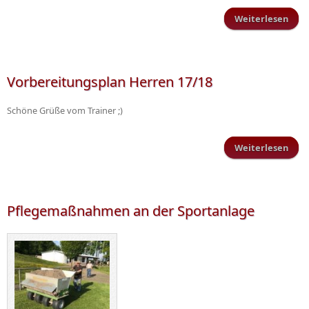
Weiterlesen
Ze
Vorbereitungsplan Herren 17/18
Schi
Schöne Grüße vom Trainer ;)
Weiterlesen
Vorb
Pflegemaßnahmen an der Sportanlage