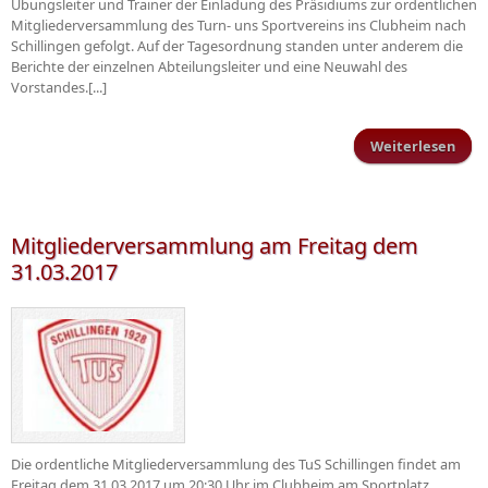
Übungsleiter und Trainer der Einladung des Präsidiums zur ordentlichen
Mitgliederversammlung des Turn- uns Sportvereins ins Clubheim nach
Schillingen gefolgt. Auf der Tagesordnung standen unter anderem die
Berichte der einzelnen Abteilungsleiter und eine Neuwahl des
Vorstandes.[...]
Weiterlesen
übe
Gen
Mitgliederversammlung am Freitag dem
31.03.2017
Die ordentliche Mitgliederversammlung des TuS Schillingen findet am
Freitag dem 31.03.2017 um 20:30 Uhr im Clubheim am Sportplatz