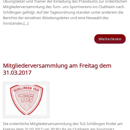
Übungsleiter und Trainer der Einladung des Präsidiums zur ordentlichen
Mitgliederversammlung des Turn- uns Sportvereins ins Clubheim nach
Schillingen gefolgt. Auf der Tagesordnung standen unter anderem die
Berichte der einzelnen Abteilungsleiter und eine Neuwahl des
Vorstandes.[...]
Weiterlesen
übe
Gen
Mitgliederversammlung am Freitag dem
31.03.2017
Die ordentliche Mitgliederversammlung des TuS Schillingen findet am
Freitag dem 31.03.2017 um 20:30 Uhr im Clubheim am Sportplatz