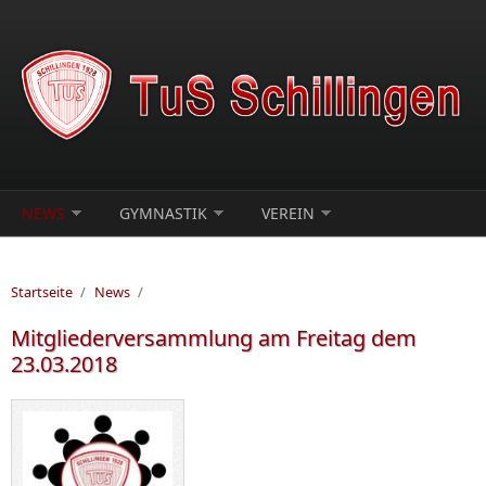
Direkt zum Inhalt
NEWS
GYMNASTIK
VEREIN
Startseite
/
News
/
Mitgliederversammlung am Freitag dem
23.03.2018