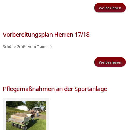
Weiterlesen
Ze
Vorbereitungsplan Herren 17/18
Schi
Schöne Grüße vom Trainer ;)
Weiterlesen
Vorb
Pflegemaßnahmen an der Sportanlage