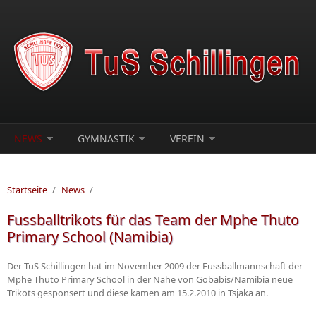
Direkt zum Inhalt
NEWS
GYMNASTIK
VEREIN
Startseite
/
News
/
Fussballtrikots für das Team der Mphe Thuto
Primary School (Namibia)
Der TuS Schillingen hat im November 2009 der Fussballmannschaft der
Mphe Thuto Primary School in der Nähe von Gobabis/Namibia neue
Trikots gesponsert und diese kamen am 15.2.2010 in Tsjaka an.