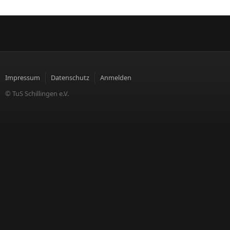
Impressum
Datenschutz
Anmelden
© TuS Schillingen e.V.