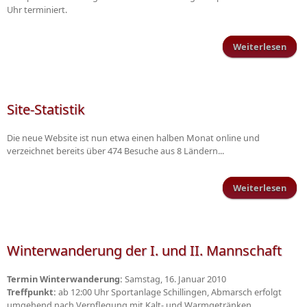
Uhr terminiert.
Weiterlesen
Spie
TuS 
Site-Statistik
Die neue Website ist nun etwa einen halben Monat online und
verzeichnet bereits über 474 Besuche aus 8 Ländern...
Weiterlesen
Stat
Winterwanderung der I. und II. Mannschaft
Termin Winterwanderung:
Samstag, 16. Januar 2010
Treffpunkt:
ab 12:00 Uhr Sportanlage Schillingen, Abmarsch erfolgt
umgehend nach Verpflegung mit Kalt- und Warmgetränken