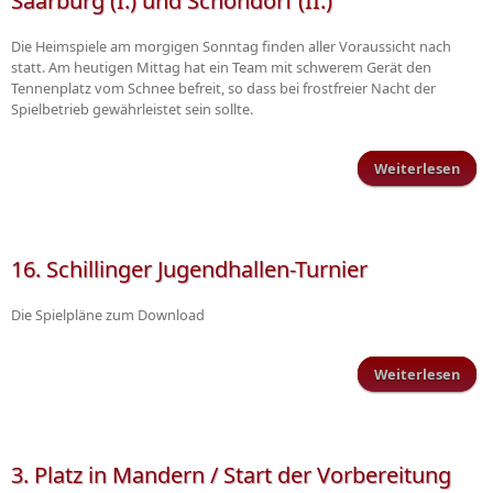
Saarburg (I.) und Schöndorf (II.)
Die Heimspiele am morgigen Sonntag finden aller Voraussicht nach
statt. Am heutigen Mittag hat ein Team mit schwerem Gerät den
Tennenplatz vom Schnee befreit, so dass bei frostfreier Nacht der
Spielbetrieb gewährleistet sein sollte.
Weiterlesen
Heim
mo
S
16. Schillinger Jugendhallen-Turnier
Sa
Die Spielpläne zum Download
Sch
Weiterlesen
S
Juge
3. Platz in Mandern / Start der Vorbereitung