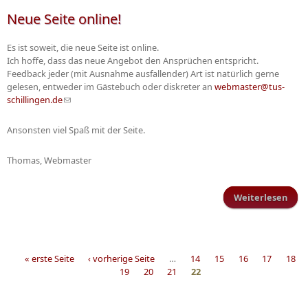
Neue Seite online!
Es ist soweit, die neue Seite ist online.
Ich hoffe, dass das neue Angebot den Ansprüchen entspricht.
Feedback jeder (mit Ausnahme ausfallender) Art ist natürlich gerne
gelesen, entweder im Gästebuch oder diskreter an
webmaster@tus-
schillingen.de
(Link sendet E-Mail)
Ansonsten viel Spaß mit der Seite.
Thomas, Webmaster
Weiterlesen
üb
Ne
Se
onli
« erste Seite
‹ vorherige Seite
…
14
15
16
17
18
19
20
21
22
Seiten