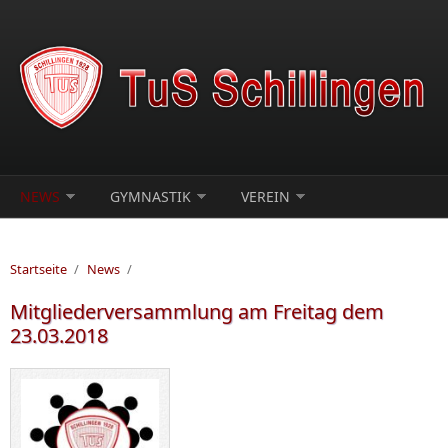
Direkt zum Inhalt
NEWS
GYMNASTIK
VEREIN
Startseite
/
News
/
Mitgliederversammlung am Freitag dem
23.03.2018