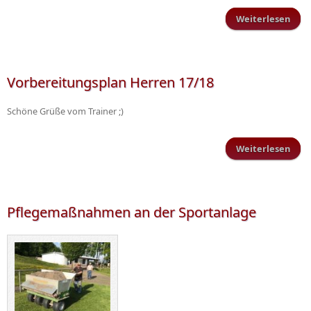
Weiterlesen
Ze
Vorbereitungsplan Herren 17/18
Schi
Schöne Grüße vom Trainer ;)
Weiterlesen
Vorb
Pflegemaßnahmen an der Sportanlage