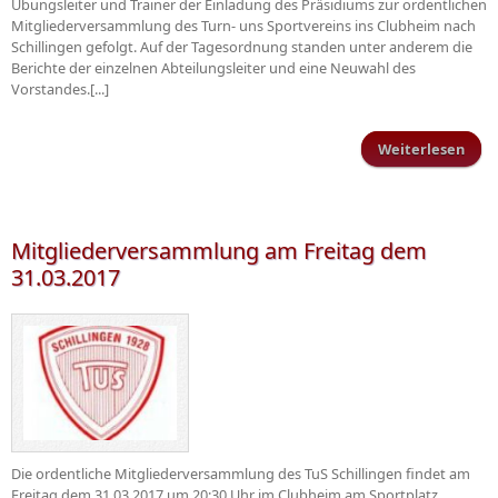
Übungsleiter und Trainer der Einladung des Präsidiums zur ordentlichen
Mitgliederversammlung des Turn- uns Sportvereins ins Clubheim nach
Schillingen gefolgt. Auf der Tagesordnung standen unter anderem die
Berichte der einzelnen Abteilungsleiter und eine Neuwahl des
Vorstandes.[...]
Weiterlesen
übe
Gen
Mitgliederversammlung am Freitag dem
31.03.2017
Die ordentliche Mitgliederversammlung des TuS Schillingen findet am
Freitag dem 31.03.2017 um 20:30 Uhr im Clubheim am Sportplatz