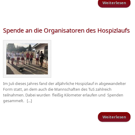
Weiterlesen
Hei
g
d
Ruw
Spende an die Organisatoren des Hospizlaufs
Im Juli dieses Jahres fand der alljährliche Hospizlauf in abgewandelter
Form statt, an dem auch die Mannschaften des TuS zahlreich
teilnahmen. Dabei wurden fleißig Kilometer erlaufen und Spenden
gesammelt. [...]
Weiterlesen
üb
Orga