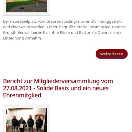
Der neue Spielplatz konnte coronabedingt nun endlich fertiggestellt
und eingeweiht werden. Hierzu begrüßte Präsidiumsmitglied Thomas
Grundhöfer zahlreiche Kids, ihre Eltern und Pastor Kai Quirin, der die
Einsegnung vornahm.
Weiterlesen
übe
Sp
be
Spor
Bericht zur Mitgliederversammlung vom
b
27.08.2021 - Solide Basis und ein neues
Sch
Ehrenmitglied