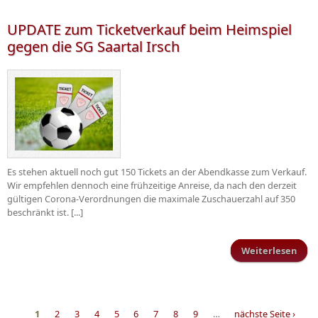
blei
UPDATE zum Ticketverkauf beim Heimspiel
Ha
gegen die SG Saartal Irsch
Es stehen aktuell noch gut 150 Tickets an der Abendkasse zum Verkauf.
Wir empfehlen dennoch eine frühzeitige Anreise, da nach den derzeit
gültigen Corona-Verordnungen die maximale Zuschauerzahl auf 350
beschränkt ist. [...]
Weiterlesen
üb
Tick
1
2
3
4
5
6
7
8
9
…
nächste Seite ›