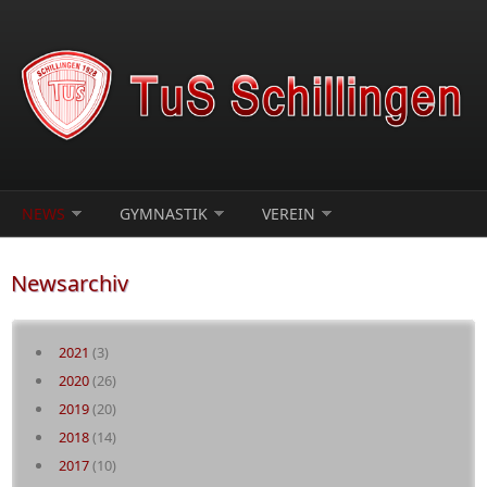
Direkt zum Inhalt
NEWS
GYMNASTIK
VEREIN
Newsarchiv
2021
(3)
2020
(26)
2019
(20)
2018
(14)
2017
(10)