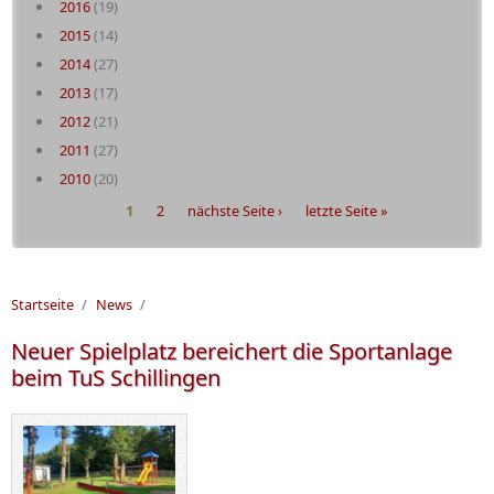
2016
(19)
2015
(14)
2014
(27)
2013
(17)
2012
(21)
2011
(27)
2010
(20)
Seiten
1
2
nächste Seite ›
letzte Seite »
Startseite
/
News
/
Neuer Spielplatz bereichert die Sportanlage
beim TuS Schillingen