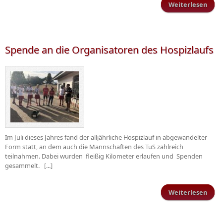
Weiterlesen
Hei
g
d
Ruw
Spende an die Organisatoren des Hospizlaufs
Im Juli dieses Jahres fand der alljährliche Hospizlauf in abgewandelter
Form statt, an dem auch die Mannschaften des TuS zahlreich
teilnahmen. Dabei wurden fleißig Kilometer erlaufen und Spenden
gesammelt. [...]
Weiterlesen
üb
Orga