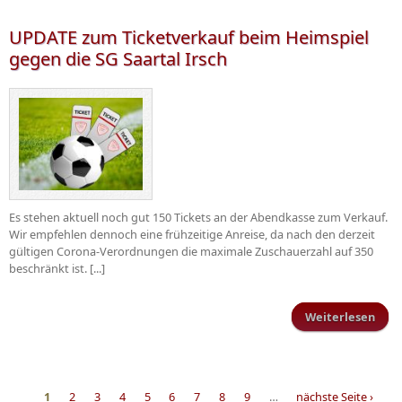
blei
UPDATE zum Ticketverkauf beim Heimspiel
Ha
gegen die SG Saartal Irsch
Es stehen aktuell noch gut 150 Tickets an der Abendkasse zum Verkauf.
Wir empfehlen dennoch eine frühzeitige Anreise, da nach den derzeit
gültigen Corona-Verordnungen die maximale Zuschauerzahl auf 350
beschränkt ist. [...]
Weiterlesen
üb
Tick
1
2
3
4
5
6
7
8
9
…
nächste Seite ›