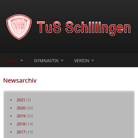
Direkt zum Inhalt
NEWS
GYMNASTIK
VEREIN
Newsarchiv
2021
(3)
2020
(26)
2019
(20)
2018
(14)
2017
(10)