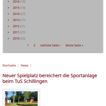
2016
(19)
2015
(14)
2014
(27)
2013
(17)
2012
(21)
2011
(27)
2010
(20)
Seiten
1
2
nächste Seite ›
letzte Seite »
Startseite
/
News
/
Neuer Spielplatz bereichert die Sportanlage
beim TuS Schillingen