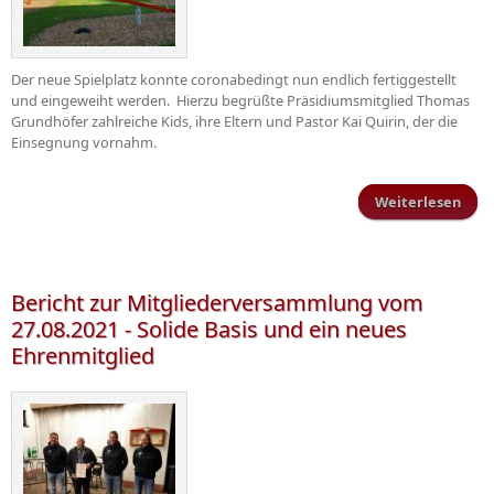
Der neue Spielplatz konnte coronabedingt nun endlich fertiggestellt
und eingeweiht werden. Hierzu begrüßte Präsidiumsmitglied Thomas
Grundhöfer zahlreiche Kids, ihre Eltern und Pastor Kai Quirin, der die
Einsegnung vornahm.
Weiterlesen
übe
Sp
be
Spor
Bericht zur Mitgliederversammlung vom
b
27.08.2021 - Solide Basis und ein neues
Sch
Ehrenmitglied