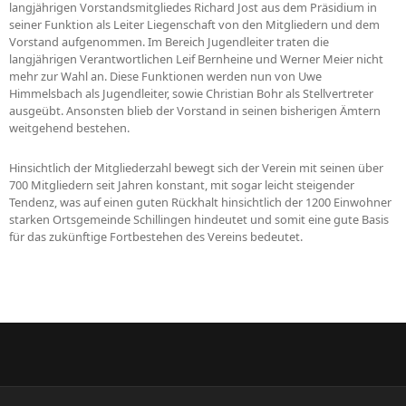
langjährigen Vorstandsmitgliedes Richard Jost aus dem Präsidium in
seiner Funktion als Leiter Liegenschaft von den Mitgliedern und dem
Vorstand aufgenommen. Im Bereich Jugendleiter traten die
langjährigen Verantwortlichen Leif Bernheine und Werner Meier nicht
mehr zur Wahl an. Diese Funktionen werden nun von Uwe
Himmelsbach als Jugendleiter, sowie Christian Bohr als Stellvertreter
ausgeübt. Ansonsten blieb der Vorstand in seinen bisherigen Ämtern
weitgehend bestehen.
Hinsichtlich der Mitgliederzahl bewegt sich der Verein mit seinen über
700 Mitgliedern seit Jahren konstant, mit sogar leicht steigender
Tendenz, was auf einen guten Rückhalt hinsichtlich der 1200 Einwohner
starken Ortsgemeinde Schillingen hindeutet und somit eine gute Basis
für das zukünftige Fortbestehen des Vereins bedeutet.