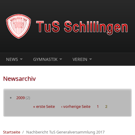
Direkt zum Inhalt
NEWS
GYMNASTIK
VEREIN
Newsarchiv
2009
(2)
Seiten
« erste Seite
‹ vorherige Seite
1
2
Startseite
/
Nachbericht TuS Generalversammlung 2017