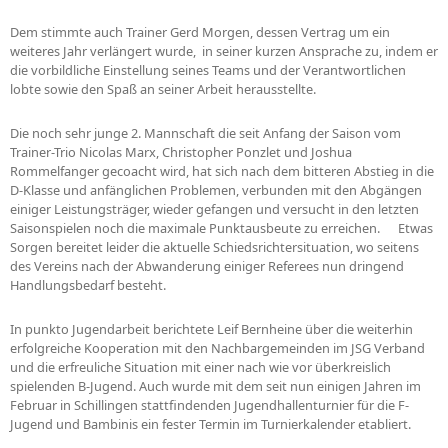
Dem stimmte auch Trainer Gerd Morgen, dessen Vertrag um ein
weiteres Jahr verlängert wurde, in seiner kurzen Ansprache zu, indem er
die vorbildliche Einstellung seines Teams und der Verantwortlichen
lobte sowie den Spaß an seiner Arbeit herausstellte.
Die noch sehr junge 2. Mannschaft die seit Anfang der Saison vom
Trainer-Trio Nicolas Marx, Christopher Ponzlet und Joshua
Rommelfanger gecoacht wird, hat sich nach dem bitteren Abstieg in die
D-Klasse und anfänglichen Problemen, verbunden mit den Abgängen
einiger Leistungsträger, wieder gefangen und versucht in den letzten
Saisonspielen noch die maximale Punktausbeute zu erreichen. Etwas
Sorgen bereitet leider die aktuelle Schiedsrichtersituation, wo seitens
des Vereins nach der Abwanderung einiger Referees nun dringend
Handlungsbedarf besteht.
In punkto Jugendarbeit berichtete Leif Bernheine über die weiterhin
erfolgreiche Kooperation mit den Nachbargemeinden im JSG Verband
und die erfreuliche Situation mit einer nach wie vor überkreislich
spielenden B-Jugend. Auch wurde mit dem seit nun einigen Jahren im
Februar in Schillingen stattfindenden Jugendhallenturnier für die F-
Jugend und Bambinis ein fester Termin im Turnierkalender etabliert.