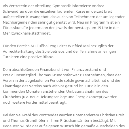
Als Vertreterin der Abteilung Gymnastik informierte Andrea
Schwandrau über die einzelnen laufenden Kurse im derzeit breit
aufgestellten Kursangebot, das auch von Teilnehmern der umliegenden
Nachbargemeinden sehr gut genutzt wird. Neu im Programm ist ein
Fitnesskurs für Jedermann der jeweils donnerstags um 19 Uhr in der
Mehrzweckhalle stattfindet.
Für den Bereich AH-Fußball zog Leiter Winfried Mai bezüglich der
Aufrechterhaltung des Spielbetriebs und der Teilnahme an einigen
Turnieren eine positive Bilanz.
Dem abschließenden Finanzbericht von Finanzvorstand und
Präsidiumsmitglied Thomas Grundhöfer war zu entnehmen, dass der
Verein in der abgelaufenen Periode solide gewirtschaftet hat und die
Finanzlage des Vereins nach wie vor gesund ist. Für die in den
kommenden Monaten anstehenden Umbaumaßnahmen des
Clubheims (u.a. neue Heizungsanlage und Energiekonzept) werden
noch weitere Fördermittel beantragt.
Bei der Neuwahl des Vorstandes wurden unter anderem Christian Breit
und Thomas Grundhöfer in ihren Präsidiumsämtern bestätigt. Mit
Bedauern wurde das auf eigenen Wunsch hin gemäße Ausscheiden des