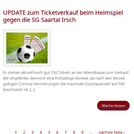
blei
UPDATE zum Ticketverkauf beim Heimspiel
Ha
gegen die SG Saartal Irsch
Es stehen aktuell noch gut 150 Tickets an der Abendkasse zum Verkauf.
Wir empfehlen dennoch eine frühzeitige Anreise, da nach den derzeit
gültigen Corona-Verordnungen die maximale Zuschauerzahl auf 350
beschränkt ist. [...]
Weiterlesen
üb
Tick
1
2
3
4
5
6
7
8
9
…
nächste Seite ›