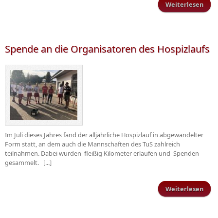
Weiterlesen
Hei
g
d
Ruw
Spende an die Organisatoren des Hospizlaufs
Im Juli dieses Jahres fand der alljährliche Hospizlauf in abgewandelter
Form statt, an dem auch die Mannschaften des TuS zahlreich
teilnahmen. Dabei wurden fleißig Kilometer erlaufen und Spenden
gesammelt. [...]
Weiterlesen
üb
Orga