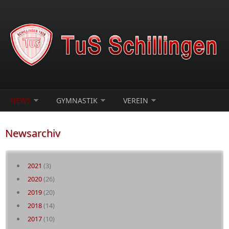
Direkt zum Inhalt
NEWS
GYMNASTIK
VEREIN
Newsarchiv
2021
(3)
2020
(26)
2019
(20)
2018
(14)
2017
(10)