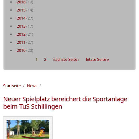
2016
(19)
2015
(14)
2014
(27)
2013
(17)
2012
(21)
2011
(27)
2010
(20)
Seiten
1
2
nächste Seite ›
letzte Seite »
Startseite
/
News
/
Neuer Spielplatz bereichert die Sportanlage
beim TuS Schillingen