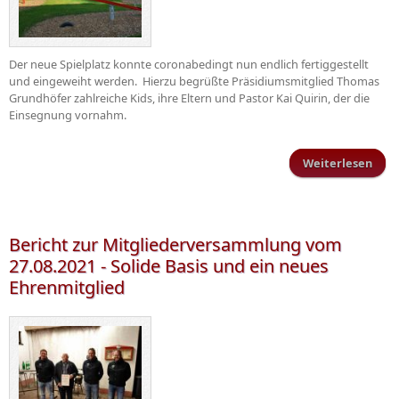
Der neue Spielplatz konnte coronabedingt nun endlich fertiggestellt
und eingeweiht werden. Hierzu begrüßte Präsidiumsmitglied Thomas
Grundhöfer zahlreiche Kids, ihre Eltern und Pastor Kai Quirin, der die
Einsegnung vornahm.
Weiterlesen
übe
Sp
be
Spor
Bericht zur Mitgliederversammlung vom
b
27.08.2021 - Solide Basis und ein neues
Sch
Ehrenmitglied