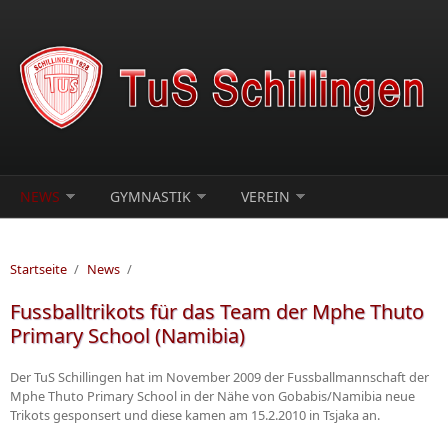
Direkt zum Inhalt
NEWS
GYMNASTIK
VEREIN
Startseite
/
News
/
Fussballtrikots für das Team der Mphe Thuto
Primary School (Namibia)
Der TuS Schillingen hat im November 2009 der Fussballmannschaft der
Mphe Thuto Primary School in der Nähe von Gobabis/Namibia neue
Trikots gesponsert und diese kamen am 15.2.2010 in Tsjaka an.