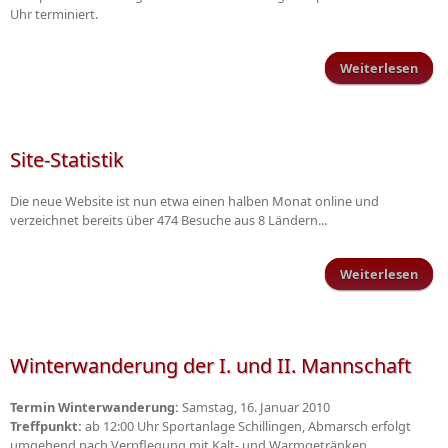
Uhr terminiert.
Weiterlesen
Spie
TuS 
Site-Statistik
Die neue Website ist nun etwa einen halben Monat online und
verzeichnet bereits über 474 Besuche aus 8 Ländern...
Weiterlesen
Stat
Winterwanderung der I. und II. Mannschaft
Termin Winterwanderung:
Samstag, 16. Januar 2010
Treffpunkt:
ab 12:00 Uhr Sportanlage Schillingen, Abmarsch erfolgt
umgehend nach Verpflegung mit Kalt- und Warmgetränken