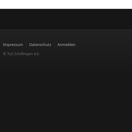
Impressum
Datenschutz
Anmelden
© TuS Schillingen e.V.