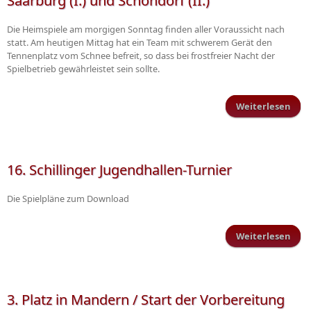
Saarburg (I.) und Schöndorf (II.)
Die Heimspiele am morgigen Sonntag finden aller Voraussicht nach
statt. Am heutigen Mittag hat ein Team mit schwerem Gerät den
Tennenplatz vom Schnee befreit, so dass bei frostfreier Nacht der
Spielbetrieb gewährleistet sein sollte.
Weiterlesen
Heim
mo
S
16. Schillinger Jugendhallen-Turnier
Sa
Die Spielpläne zum Download
Sch
Weiterlesen
S
Juge
3. Platz in Mandern / Start der Vorbereitung