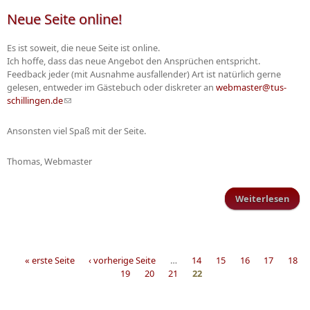
Neue Seite online!
Es ist soweit, die neue Seite ist online.
Ich hoffe, dass das neue Angebot den Ansprüchen entspricht.
Feedback jeder (mit Ausnahme ausfallender) Art ist natürlich gerne
gelesen, entweder im Gästebuch oder diskreter an
webmaster@tus-
schillingen.de
(Link sendet E-Mail)
Ansonsten viel Spaß mit der Seite.
Thomas, Webmaster
Weiterlesen
üb
Ne
Se
onli
« erste Seite
‹ vorherige Seite
…
14
15
16
17
18
19
20
21
22
Seiten