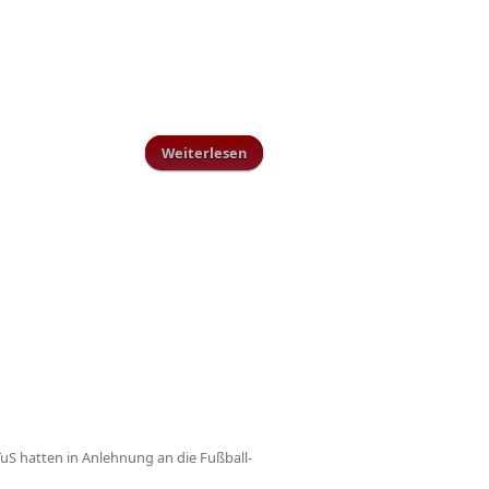
Weiterlesen
über 11ER- TV: TuS Schillingen - SG
Ralingen
TuS hatten in Anlehnung an die Fußball-