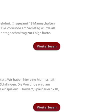
 belohnt. Insgesamt 18 Mannschaften
r. Die Vorrunde am Samstag wurde als
onntagnachmittag zur Folge hatte.
Weiterlesen
über AH überzeugt bei
Hallenkreismeisterschaft
statt. Wir haben hier eine Mannschaft
Schillingen. Die Vorrunde wird am
Feldspielern + Torwart, Spieldauer 1x10,
Weiterlesen
über Hallenkreismeisterschaft