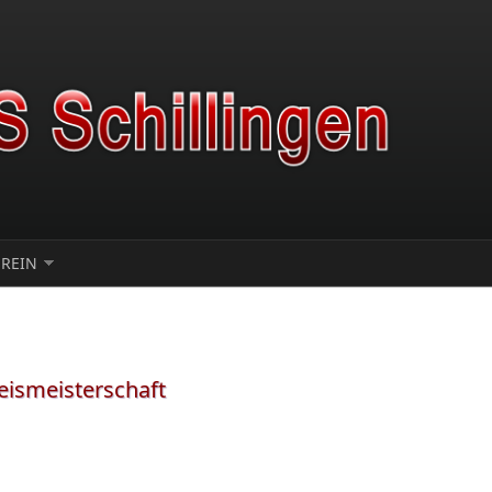
EREIN
eismeisterschaft