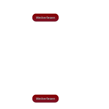
Weiterlesen
über 22. Jugendhallenturnier
Weiterlesen
über Trainingsplan Vorbereitung
Rückrunde