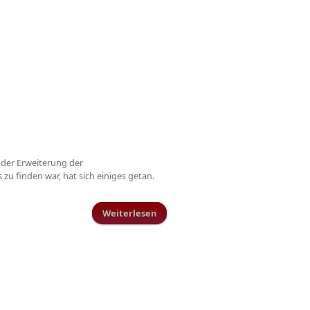
 der Erweiterung der
s zu finden war, hat sich einiges getan.
Weiterlesen
über Zu Gast bei PhysioKonzept
Kell am See