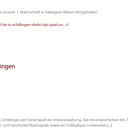
el unserer 1. Mannschaft in bewegten Bildern festgehalten.
er-tv-schillingen-dreht-das-spiel-un...
(Link ist extern)
lingen
uS Schillingen am Ferienspaß der Kreisverwaltung. Die Verantwortlichen des 
nd Geschicklichkeitsspiele sowie ein Fußballquiz vorbereitet.[...]