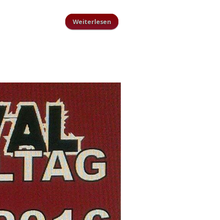
Weiterlesen
über Ferienspaß beim TuS
Schillingen