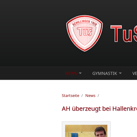
Direkt zum Inhalt
NEWS
GYMNASTIK
V
Startseite
/
News
/
AH überzeugt bei Hallenkr