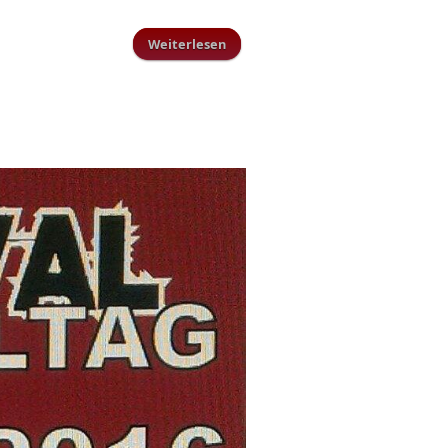
Weiterlesen
über Ferienspaß beim TuS
Schillingen