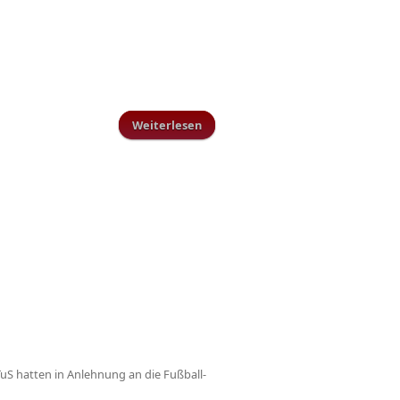
Weiterlesen
über 11ER- TV: TuS Schillingen - SG
Ralingen
TuS hatten in Anlehnung an die Fußball-