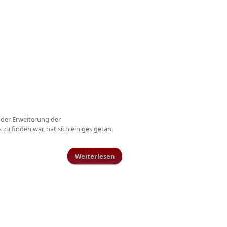
 der Erweiterung der
s zu finden war, hat sich einiges getan.
Weiterlesen
über Zu Gast bei PhysioKonzept
Kell am See