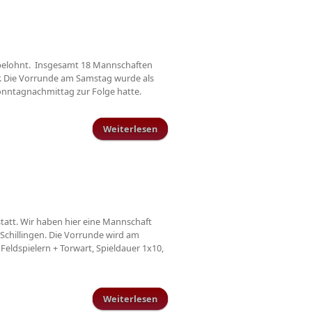
 belohnt. Insgesamt 18 Mannschaften
r. Die Vorrunde am Samstag wurde als
onntagnachmittag zur Folge hatte.
Weiterlesen
über AH überzeugt bei
Hallenkreismeisterschaft
statt. Wir haben hier eine Mannschaft
Schillingen. Die Vorrunde wird am
Feldspielern + Torwart, Spieldauer 1x10,
Weiterlesen
über Hallenkreismeisterschaft