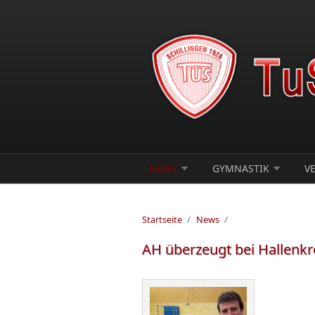
Direkt zum Inhalt
NEWS
GYMNASTIK
V
Startseite
/
News
/
AH überzeugt bei Hallenkr