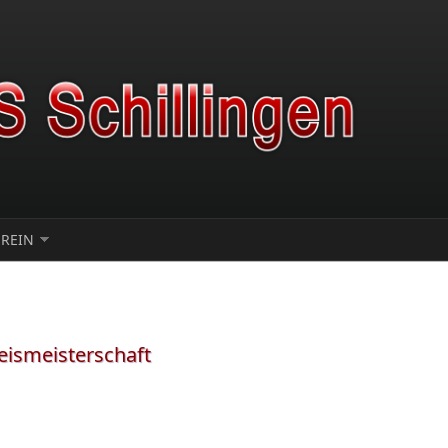
EREIN
eismeisterschaft