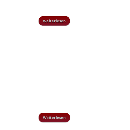
Weiterlesen
über 22. Jugendhallenturnier
Weiterlesen
über Trainingsplan Vorbereitung
Rückrunde