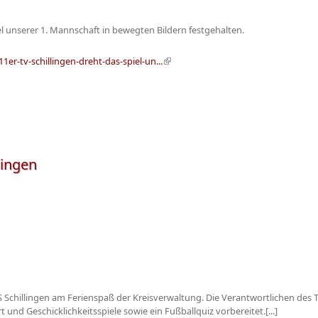
el unserer 1. Mannschaft in bewegten Bildern festgehalten.
er-tv-schillingen-dreht-das-spiel-un...
(Link ist extern)
lingen
uS Schillingen am Ferienspaß der Kreisverwaltung. Die Verantwortlichen des 
nd Geschicklichkeitsspiele sowie ein Fußballquiz vorbereitet.[...]