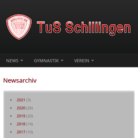
Direkt zum Inhalt
NEWS
GYMNASTIK
VEREIN
Newsarchiv
2021
(3)
2020
(26)
2019
(20)
2018
(14)
2017
(10)