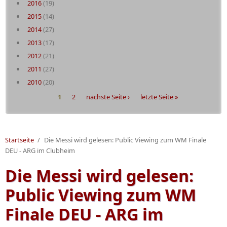
2016
(19)
2015
(14)
2014
(27)
2013
(17)
2012
(21)
2011
(27)
2010
(20)
Seiten
1
2
nächste Seite ›
letzte Seite »
Startseite
/
Die Messi wird gelesen: Public Viewing zum WM Finale
DEU - ARG im Clubheim
Die Messi wird gelesen:
Public Viewing zum WM
Finale DEU - ARG im