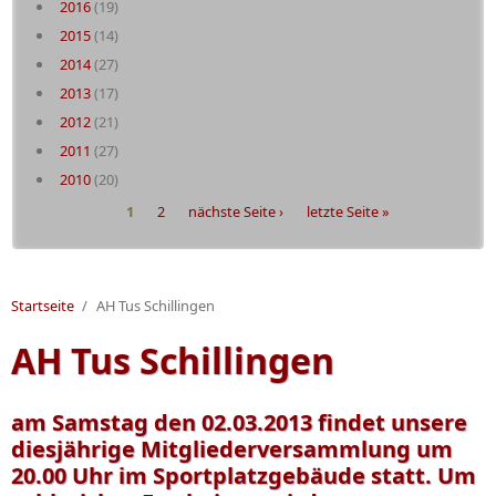
2016
(19)
2015
(14)
2014
(27)
2013
(17)
2012
(21)
2011
(27)
2010
(20)
Seiten
1
2
nächste Seite ›
letzte Seite »
Startseite
/
AH Tus Schillingen
AH Tus Schillingen
am Samstag den 02.03.2013 findet unsere
diesjährige Mitgliederversammlung um
20.00 Uhr im Sportplatzgebäude statt. Um