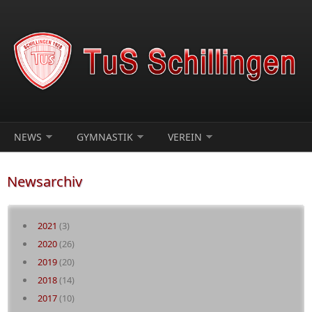
Direkt zum Inhalt
NEWS
GYMNASTIK
VEREIN
Newsarchiv
2021
(3)
2020
(26)
2019
(20)
2018
(14)
2017
(10)