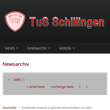
Direkt zum Inhalt
NEWS
GYMNASTIK
VEREIN
Newsarchiv
2009
(2)
Seiten
« erste Seite
‹ vorherige Seite
1
2
Startseite
/
Endspiele unserer Jugendmannschaften um den